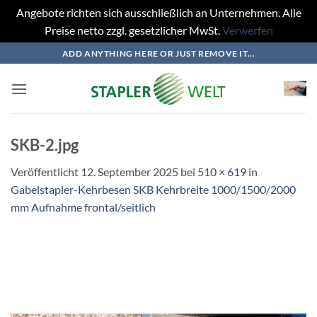
Angebote richten sich ausschließlich an Unternehmen. Alle
Preise netto zzgl. gesetzlicher MwSt.
Verwerfen
Zum
ADD ANYTHING HERE OR JUST REMOVE IT...
Inhalt
springen
SKB-2.jpg
Veröffentlicht
12. September 2025
bei
510 × 619
in
Gabelstapler-Kehrbesen SKB Kehrbreite 1000/1500/2000
mm Aufnahme frontal/seitlich