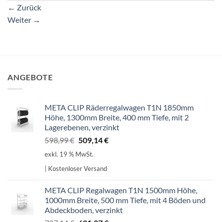
←
Zurück
Weiter
→
ANGEBOTE
META CLIP Räderregalwagen T1N 1850mm
Höhe, 1300mm Breite, 400 mm Tiefe, mit 2
Lagerebenen, verzinkt
Ursprünglicher
Aktueller
598,99
€
509,14
€
Preis
Preis
exkl. 19 % MwSt.
war:
ist:
| Kostenloser Versand
598,99 €
509,14 €.
META CLIP Regalwagen T1N 1500mm Höhe,
1000mm Breite, 500 mm Tiefe, mit 4 Böden und
Abdeckboden, verzinkt