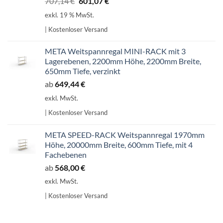
Ursprünglicher
Aktueller
707,14
€
601,07
€
Preis
Preis
exkl. 19 % MwSt.
war:
ist:
| Kostenloser Versand
707,14 €
601,07 €.
META Weitspannregal MINI-RACK mit 3
Lagerebenen, 2200mm Höhe, 2200mm Breite,
650mm Tiefe, verzinkt
ab
649,44
€
exkl. MwSt.
| Kostenloser Versand
META SPEED-RACK Weitspannregal 1970mm
Höhe, 20000mm Breite, 600mm Tiefe, mit 4
Fachebenen
ab
568,00
€
exkl. MwSt.
| Kostenloser Versand