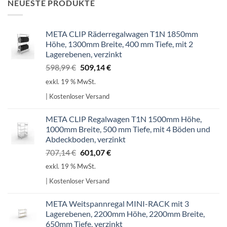
NEUESTE PRODUKTE
META CLIP Räderregalwagen T1N 1850mm
Höhe, 1300mm Breite, 400 mm Tiefe, mit 2
Lagerebenen, verzinkt
Ursprünglicher
Aktueller
598,99
€
509,14
€
Preis
Preis
exkl. 19 % MwSt.
war:
ist:
| Kostenloser Versand
598,99 €
509,14 €.
META CLIP Regalwagen T1N 1500mm Höhe,
1000mm Breite, 500 mm Tiefe, mit 4 Böden und
Abdeckboden, verzinkt
Ursprünglicher
Aktueller
707,14
€
601,07
€
Preis
Preis
exkl. 19 % MwSt.
war:
ist:
| Kostenloser Versand
707,14 €
601,07 €.
META Weitspannregal MINI-RACK mit 3
Lagerebenen, 2200mm Höhe, 2200mm Breite,
650mm Tiefe, verzinkt