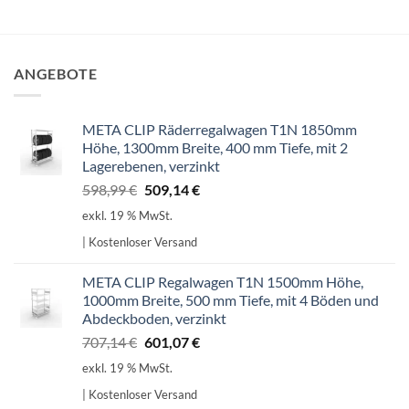
ANGEBOTE
META CLIP Räderregalwagen T1N 1850mm
Höhe, 1300mm Breite, 400 mm Tiefe, mit 2
Lagerebenen, verzinkt
Ursprünglicher
Aktueller
598,99
€
509,14
€
Preis
Preis
exkl. 19 % MwSt.
war:
ist:
| Kostenloser Versand
598,99 €
509,14 €.
META CLIP Regalwagen T1N 1500mm Höhe,
1000mm Breite, 500 mm Tiefe, mit 4 Böden und
Abdeckboden, verzinkt
Ursprünglicher
Aktueller
707,14
€
601,07
€
Preis
Preis
exkl. 19 % MwSt.
war:
ist:
| Kostenloser Versand
707,14 €
601,07 €.