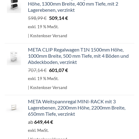
Höhe, 1300mm Breite, 400 mm Tiefe, mit 2
Lagerebenen, verzinkt
Ursprünglicher
Aktueller
598,99
€
509,14
€
Preis
Preis
exkl. 19 % MwSt.
war:
ist:
| Kostenloser Versand
598,99 €
509,14 €.
META CLIP Regalwagen T1N 1500mm Höhe,
1000mm Breite, 500 mm Tiefe, mit 4 Böden und
Abdeckboden, verzinkt
Ursprünglicher
Aktueller
707,14
€
601,07
€
Preis
Preis
exkl. 19 % MwSt.
war:
ist:
| Kostenloser Versand
707,14 €
601,07 €.
META Weitspannregal MINI-RACK mit 3
Lagerebenen, 2200mm Höhe, 2200mm Breite,
650mm Tiefe, verzinkt
ab
649,44
€
exkl. MwSt.