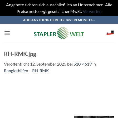
Angebote richten sich ausschließlich an Unternehmen. Alle
Preise netto zzgl. gesetzlicher MwSt.
Verwerfen
Zum
ADD ANYTHING HERE OR JUST REMOVE IT...
Inhalt
springen
RH-RMK.jpg
Veröffentlicht
12. September 2025
bei
510 × 619
in
Rangierhilfen – RH-RMK