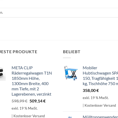
n.
UESTE PRODUKTE
BELIEBT
META CLIP
Mobiler
Räderregalwagen T1N
Hubtischwagen SP
1850mm Höhe,
150, Tragfähigkeit 
1300mm Breite, 400
kg, Tischhöhe 750
mm Tiefe, mit 2
358,00
€
Lagerebenen, verzinkt
exkl. 19 % MwSt.
Ursprünglicher
Aktueller
598,99
€
509,14
€
| Kostenloser Versand
Preis
Preis
exkl. 19 % MwSt.
war:
ist:
| Kostenloser Versand
Mülltonnenwender
598,99 €
509,14 €.