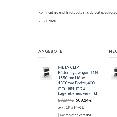
Kommentare und Trackbacks sind derzeit geschlosse
←
Zurück
ANGEBOTE
NE
META CLIP
Räderregalwagen T1N
1850mm Höhe,
1300mm Breite, 400
mm Tiefe, mit 2
Lagerebenen, verzinkt
Ursprünglicher
Aktueller
598,99
€
509,14
€
Preis
Preis
exkl. 19 % MwSt.
war:
ist:
| Kostenloser Versand
598,99 €
509,14 €.