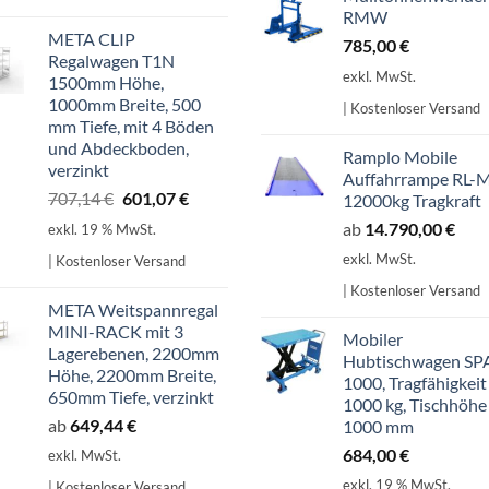
RMW
META CLIP
785,00
€
Regalwagen T1N
exkl. MwSt.
1500mm Höhe,
1000mm Breite, 500
| Kostenloser Versand
mm Tiefe, mit 4 Böden
und Abdeckboden,
Ramplo Mobile
verzinkt
Auffahrrampe RL-
Ursprünglicher
Aktueller
707,14
€
601,07
€
12000kg Tragkraft
Preis
Preis
ab
14.790,00
€
exkl. 19 % MwSt.
war:
ist:
exkl. MwSt.
| Kostenloser Versand
707,14 €
601,07 €.
| Kostenloser Versand
META Weitspannregal
MINI-RACK mit 3
Mobiler
Lagerebenen, 2200mm
Hubtischwagen SP
Höhe, 2200mm Breite,
1000, Tragfähigkeit
650mm Tiefe, verzinkt
1000 kg, Tischhöhe
ab
649,44
€
1000 mm
684,00
€
exkl. MwSt.
exkl. 19 % MwSt.
| Kostenloser Versand