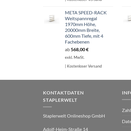
META SPEED-RACK
Weitspannregal
1970mm Höhe,
20000mm Breite,
600mm Tiefe, mit 4
Fachebenen
ab
568,00
€
exkl. MwSt.
| Kostenloser Versand
KONTAKTDATEN
IN
STAPLERWELT
Zah
Staplerwelt Onlineshop GmbH
Date
Adolf-Heim-Straße 14