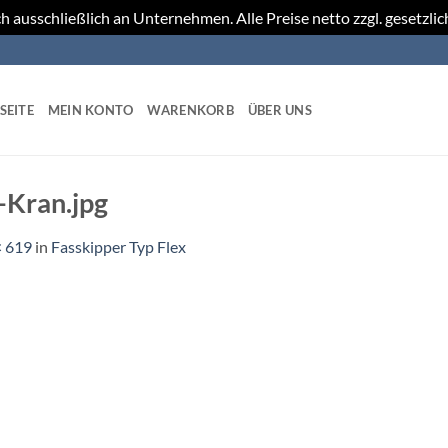
h ausschließlich an Unternehmen. Alle Preise netto zzgl. gesetzli
SEITE
MEIN KONTO
WARENKORB
ÜBER UNS
-Kran.jpg
× 619
in
Fasskipper Typ Flex