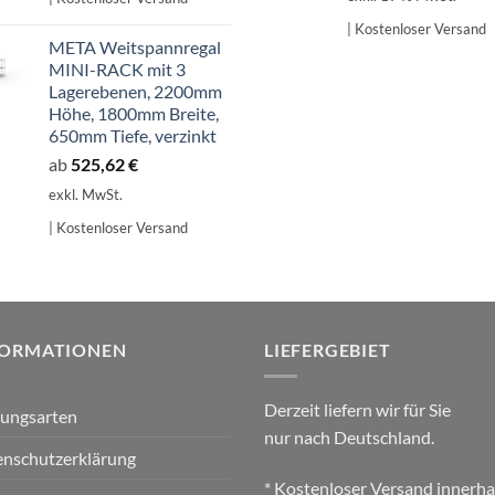
| Kostenloser Versand
META Weitspannregal
MINI-RACK mit 3
Lagerebenen, 2200mm
Höhe, 1800mm Breite,
650mm Tiefe, verzinkt
ab
525,62
€
exkl. MwSt.
| Kostenloser Versand
FORMATIONEN
LIEFERGEBIET
Derzeit liefern wir für Sie
lungsarten
nur nach Deutschland.
nschutzerklärung
* Kostenloser Versand innerha