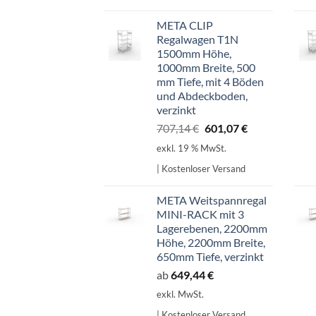
META CLIP
Regalwagen T1N
1500mm Höhe,
1000mm Breite, 500
mm Tiefe, mit 4 Böden
und Abdeckboden,
verzinkt
Ursprünglicher
Aktueller
707,14
€
601,07
€
Preis
Preis
exkl. 19 % MwSt.
war:
ist:
| Kostenloser Versand
707,14 €
601,07 €.
META Weitspannregal
MINI-RACK mit 3
Lagerebenen, 2200mm
Höhe, 2200mm Breite,
650mm Tiefe, verzinkt
ab
649,44
€
exkl. MwSt.
| Kostenloser Versand