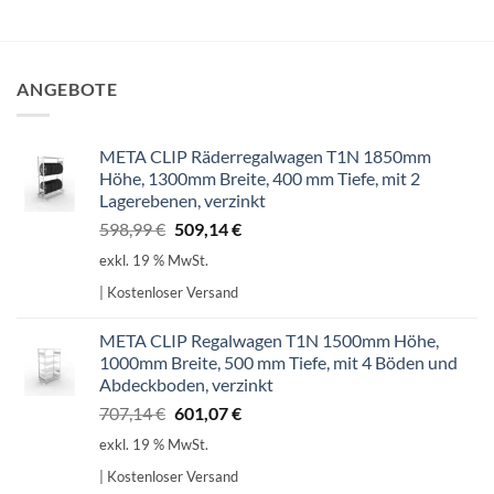
ANGEBOTE
META CLIP Räderregalwagen T1N 1850mm
Höhe, 1300mm Breite, 400 mm Tiefe, mit 2
Lagerebenen, verzinkt
Ursprünglicher
Aktueller
598,99
€
509,14
€
Preis
Preis
exkl. 19 % MwSt.
war:
ist:
| Kostenloser Versand
598,99 €
509,14 €.
META CLIP Regalwagen T1N 1500mm Höhe,
1000mm Breite, 500 mm Tiefe, mit 4 Böden und
Abdeckboden, verzinkt
Ursprünglicher
Aktueller
707,14
€
601,07
€
Preis
Preis
exkl. 19 % MwSt.
war:
ist:
| Kostenloser Versand
707,14 €
601,07 €.