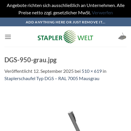
Angebote richten sich ausschließlich an Unternehmen. Alle
Preise netto zzgl. gesetzlicher MwSt.
Verwerfen
Zum
ADD ANYTHING HERE OR JUST REMOVE IT...
Inhalt
springen
DGS-950-grau.jpg
Veröffentlicht
12. September 2025
bei
510 × 619
in
Staplerschaufel Typ DGS – RAL 7005 Mausgrau