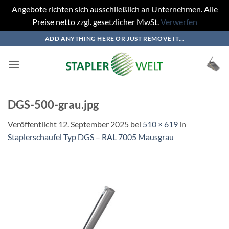
Angebote richten sich ausschließlich an Unternehmen. Alle
Preise netto zzgl. gesetzlicher MwSt.
Verwerfen
Zum
ADD ANYTHING HERE OR JUST REMOVE IT...
Inhalt
springen
DGS-500-grau.jpg
Veröffentlicht
12. September 2025
bei
510 × 619
in
Staplerschaufel Typ DGS – RAL 7005 Mausgrau