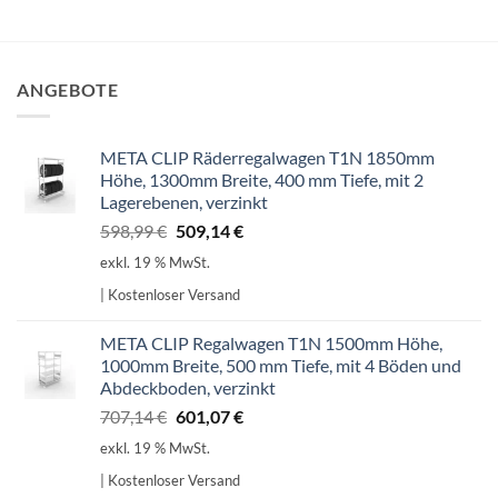
ANGEBOTE
META CLIP Räderregalwagen T1N 1850mm
Höhe, 1300mm Breite, 400 mm Tiefe, mit 2
Lagerebenen, verzinkt
Ursprünglicher
Aktueller
598,99
€
509,14
€
Preis
Preis
exkl. 19 % MwSt.
war:
ist:
| Kostenloser Versand
598,99 €
509,14 €.
META CLIP Regalwagen T1N 1500mm Höhe,
1000mm Breite, 500 mm Tiefe, mit 4 Böden und
Abdeckboden, verzinkt
Ursprünglicher
Aktueller
707,14
€
601,07
€
Preis
Preis
exkl. 19 % MwSt.
war:
ist:
| Kostenloser Versand
707,14 €
601,07 €.