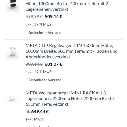
Höhe, 1300mm Breite, 400 mm Tiefe, mit 2
Lagerebenen, verzinkt
Ursprünglicher
Aktueller
598,99
€
509,14
€
Preis
Preis
exkl. 19 % MwSt.
war:
ist:
| Kostenloser Versand
598,99 €
509,14 €.
META CLIP Regalwagen T1N 1500mm Höhe,
1000mm Breite, 500 mm Tiefe, mit 4 Böden und
Abdeckboden, verzinkt
Ursprünglicher
Aktueller
707,14
€
601,07
€
Preis
Preis
exkl. 19 % MwSt.
war:
ist:
| Kostenloser Versand
707,14 €
601,07 €.
META Weitspannregal MINI-RACK mit 3
Lagerebenen, 2200mm Höhe, 2200mm Breite,
650mm Tiefe, verzinkt
ab
649,44
€
exkl. MwSt.