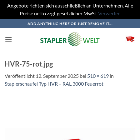
Angebote richten sich ausschließlich an Unternehmen. Alle
Preise netto zzgl. gesetzlicher MwSt.
Verwerfen
Zum
ADD ANYTHING HERE OR JUST REMOVE IT...
Inhalt
springen
HVR-75-rot.jpg
Veröffentlicht
12. September 2025
bei
510 × 619
in
Staplerschaufel Typ HVR – RAL 3000 Feuerrot