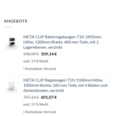
ANGEBOTE
META CLIP Räderregalwagen T1N 1850mm
Höhe, 1300mm Breite, 400 mm Tiefe, mit 2
Lagerebenen, verzinkt
Ursprünglicher
Aktueller
598,99
€
509,14
€
Preis
Preis
exkl. 19 % MwSt.
war:
ist:
| Kostenloser Versand
598,99 €
509,14 €.
META CLIP Regalwagen T1N 1500mm Höhe,
1000mm Breite, 500 mm Tiefe, mit 4 Böden und
Abdeckboden, verzinkt
Ursprünglicher
Aktueller
707,14
€
601,07
€
Preis
Preis
exkl. 19 % MwSt.
war:
ist:
| Kostenloser Versand
707,14 €
601,07 €.