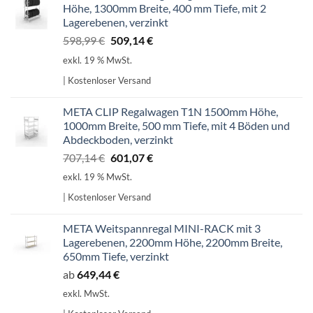
Höhe, 1300mm Breite, 400 mm Tiefe, mit 2
Lagerebenen, verzinkt
Ursprünglicher
Aktueller
598,99
€
509,14
€
Preis
Preis
exkl. 19 % MwSt.
war:
ist:
| Kostenloser Versand
598,99 €
509,14 €.
META CLIP Regalwagen T1N 1500mm Höhe,
1000mm Breite, 500 mm Tiefe, mit 4 Böden und
Abdeckboden, verzinkt
Ursprünglicher
Aktueller
707,14
€
601,07
€
Preis
Preis
exkl. 19 % MwSt.
war:
ist:
| Kostenloser Versand
707,14 €
601,07 €.
META Weitspannregal MINI-RACK mit 3
Lagerebenen, 2200mm Höhe, 2200mm Breite,
650mm Tiefe, verzinkt
ab
649,44
€
exkl. MwSt.