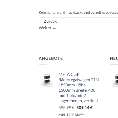
Kommentare und Trackbacks sind derzeit geschlosse
←
Zurück
Weiter
→
ANGEBOTE
NE
META CLIP
Räderregalwagen T1N
1850mm Höhe,
1300mm Breite, 400
mm Tiefe, mit 2
Lagerebenen, verzinkt
Ursprünglicher
Aktueller
598,99
€
509,14
€
Preis
Preis
exkl. 19 % MwSt.