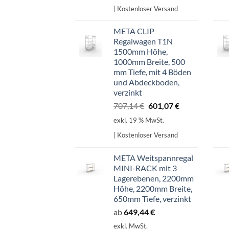
war:
ist:
| Kostenloser Versand
598,99 €
509,14 €.
META CLIP
Regalwagen T1N
1500mm Höhe,
1000mm Breite, 500
mm Tiefe, mit 4 Böden
und Abdeckboden,
verzinkt
Ursprünglicher
Aktueller
707,14
€
601,07
€
Preis
Preis
exkl. 19 % MwSt.
war:
ist:
| Kostenloser Versand
707,14 €
601,07 €.
META Weitspannregal
MINI-RACK mit 3
Lagerebenen, 2200mm
Höhe, 2200mm Breite,
650mm Tiefe, verzinkt
ab
649,44
€
exkl. MwSt.