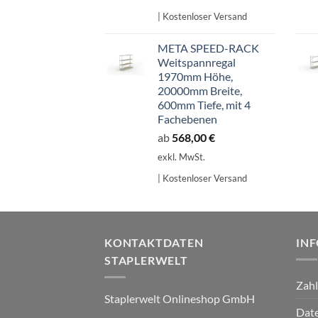
| Kostenloser Versand
META SPEED-RACK
Weitspannregal
1970mm Höhe,
20000mm Breite,
600mm Tiefe, mit 4
Fachebenen
ab
568,00
€
exkl. MwSt.
| Kostenloser Versand
KONTAKTDATEN
IN
STAPLERWELT
Zah
Staplerwelt Onlineshop GmbH
Date