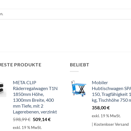
n.
UESTE PRODUKTE
BELIEBT
META CLIP
Mobiler
Räderregalwagen T1N
Hubtischwagen SP
1850mm Höhe,
150, Tragfähigkeit 
1300mm Breite, 400
kg, Tischhöhe 750
mm Tiefe, mit 2
358,00
€
Lagerebenen, verzinkt
exkl. 19 % MwSt.
Ursprünglicher
Aktueller
598,99
€
509,14
€
| Kostenloser Versand
Preis
Preis
exkl. 19 % MwSt.