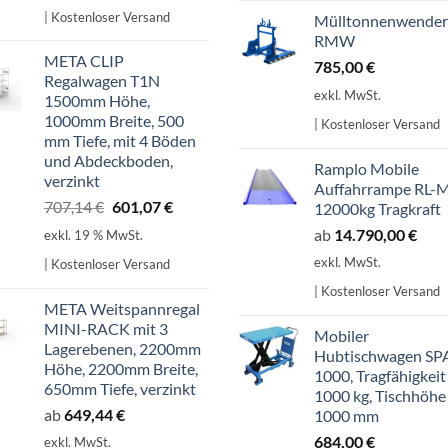
war:
ist:
| Kostenloser Versand
Mülltonnenwender
598,99 €
509,14 €.
RMW
META CLIP
785,00
€
Regalwagen T1N
exkl. MwSt.
1500mm Höhe,
1000mm Breite, 500
| Kostenloser Versand
mm Tiefe, mit 4 Böden
und Abdeckboden,
Ramplo Mobile
verzinkt
Auffahrrampe RL-
Ursprünglicher
Aktueller
707,14
€
601,07
€
12000kg Tragkraft
Preis
Preis
ab
14.790,00
€
exkl. 19 % MwSt.
war:
ist:
exkl. MwSt.
| Kostenloser Versand
707,14 €
601,07 €.
| Kostenloser Versand
META Weitspannregal
MINI-RACK mit 3
Mobiler
Lagerebenen, 2200mm
Hubtischwagen SP
Höhe, 2200mm Breite,
1000, Tragfähigkeit
650mm Tiefe, verzinkt
1000 kg, Tischhöhe
ab
649,44
€
1000 mm
684,00
€
exkl. MwSt.