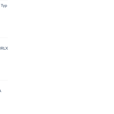
 Typ
MRLX
A