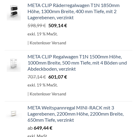
META CLIP Räderregalwagen T1N 1850mm
Höhe, 1300mm Breite, 400 mm Tiefe, mit 2
Lagerebenen, verzinkt
Ursprünglicher
Aktueller
598,99
€
509,14
€
Preis
Preis
exkl. 19 % MwSt.
war:
ist:
| Kostenloser Versand
598,99 €
509,14 €.
META CLIP Regalwagen T1N 1500mm Höhe,
1000mm Breite, 500 mm Tiefe, mit 4 Böden und
Abdeckboden, verzinkt
Ursprünglicher
Aktueller
707,14
€
601,07
€
Preis
Preis
exkl. 19 % MwSt.
war:
ist:
| Kostenloser Versand
707,14 €
601,07 €.
META Weitspannregal MINI-RACK mit 3
Lagerebenen, 2200mm Höhe, 2200mm Breite,
650mm Tiefe, verzinkt
ab
649,44
€
exkl. MwSt.