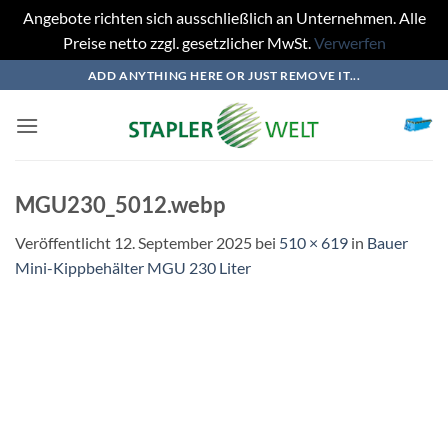
Angebote richten sich ausschließlich an Unternehmen. Alle
Preise netto zzgl. gesetzlicher MwSt.
Verwerfen
Zum
ADD ANYTHING HERE OR JUST REMOVE IT...
Inhalt
springen
MGU230_5012.webp
Veröffentlicht
12. September 2025
bei
510 × 619
in
Bauer
Mini-Kippbehälter MGU 230 Liter