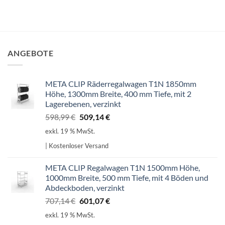
ANGEBOTE
META CLIP Räderregalwagen T1N 1850mm
Höhe, 1300mm Breite, 400 mm Tiefe, mit 2
Lagerebenen, verzinkt
Ursprünglicher
Aktueller
598,99
€
509,14
€
Preis
Preis
exkl. 19 % MwSt.
war:
ist:
| Kostenloser Versand
598,99 €
509,14 €.
META CLIP Regalwagen T1N 1500mm Höhe,
1000mm Breite, 500 mm Tiefe, mit 4 Böden und
Abdeckboden, verzinkt
Ursprünglicher
Aktueller
707,14
€
601,07
€
Preis
Preis
exkl. 19 % MwSt.
war:
ist: