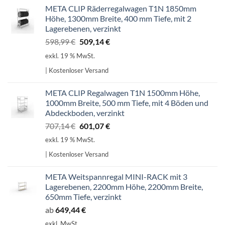
META CLIP Räderregalwagen T1N 1850mm
Höhe, 1300mm Breite, 400 mm Tiefe, mit 2
Lagerebenen, verzinkt
Ursprünglicher
Aktueller
598,99
€
509,14
€
Preis
Preis
exkl. 19 % MwSt.
war:
ist:
| Kostenloser Versand
598,99 €
509,14 €.
META CLIP Regalwagen T1N 1500mm Höhe,
1000mm Breite, 500 mm Tiefe, mit 4 Böden und
Abdeckboden, verzinkt
Ursprünglicher
Aktueller
707,14
€
601,07
€
Preis
Preis
exkl. 19 % MwSt.
war:
ist:
| Kostenloser Versand
707,14 €
601,07 €.
META Weitspannregal MINI-RACK mit 3
Lagerebenen, 2200mm Höhe, 2200mm Breite,
650mm Tiefe, verzinkt
ab
649,44
€
exkl. MwSt.