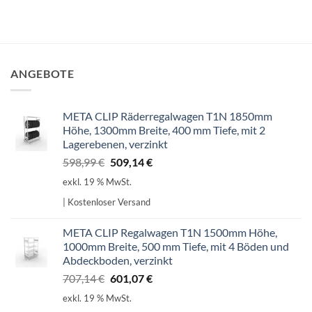
ANGEBOTE
META CLIP Räderregalwagen T1N 1850mm
Höhe, 1300mm Breite, 400 mm Tiefe, mit 2
Lagerebenen, verzinkt
Ursprünglicher
Aktueller
598,99
€
509,14
€
Preis
Preis
exkl. 19 % MwSt.
war:
ist:
| Kostenloser Versand
598,99 €
509,14 €.
META CLIP Regalwagen T1N 1500mm Höhe,
1000mm Breite, 500 mm Tiefe, mit 4 Böden und
Abdeckboden, verzinkt
Ursprünglicher
Aktueller
707,14
€
601,07
€
Preis
Preis
exkl. 19 % MwSt.
war:
ist: