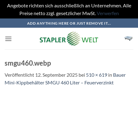
Angebote richten sich ausschließlich an Unternehmen. Alle
Preise netto zzgl. gesetzlicher MwSt.
Verwerfen
Zum
ADD ANYTHING HERE OR JUST REMOVE IT...
Inhalt
springen
smgu460.webp
Veröffentlicht
12. September 2025
bei
510 × 619
in
Bauer
Mini-Kippbehälter SMGU 460 Liter – Feuerverzinkt