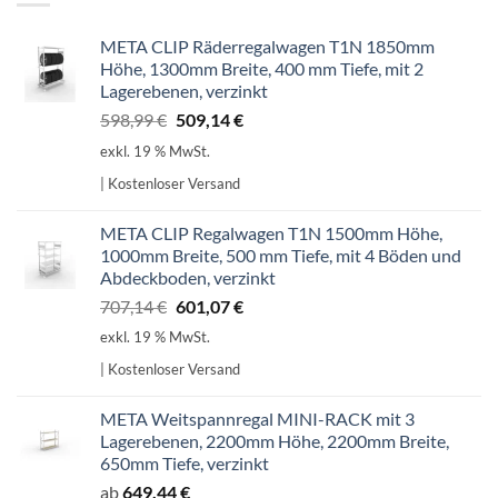
META CLIP Räderregalwagen T1N 1850mm
Höhe, 1300mm Breite, 400 mm Tiefe, mit 2
Lagerebenen, verzinkt
Ursprünglicher
Aktueller
598,99
€
509,14
€
Preis
Preis
exkl. 19 % MwSt.
war:
ist:
| Kostenloser Versand
598,99 €
509,14 €.
META CLIP Regalwagen T1N 1500mm Höhe,
1000mm Breite, 500 mm Tiefe, mit 4 Böden und
Abdeckboden, verzinkt
Ursprünglicher
Aktueller
707,14
€
601,07
€
Preis
Preis
exkl. 19 % MwSt.
war:
ist:
| Kostenloser Versand
707,14 €
601,07 €.
META Weitspannregal MINI-RACK mit 3
Lagerebenen, 2200mm Höhe, 2200mm Breite,
650mm Tiefe, verzinkt
ab
649,44
€