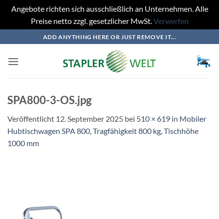
Angebote richten sich ausschließlich an Unternehmen. Alle
Preise netto zzgl. gesetzlicher MwSt.
Verwerfen
Zum
ADD ANYTHING HERE OR JUST REMOVE IT...
Inhalt
springen
SPA800-3-OS.jpg
Veröffentlicht
12. September 2025
bei
510 × 619
in
Mobiler
Hubtischwagen SPA 800, Tragfähigkeit 800 kg, Tischhöhe
1000 mm