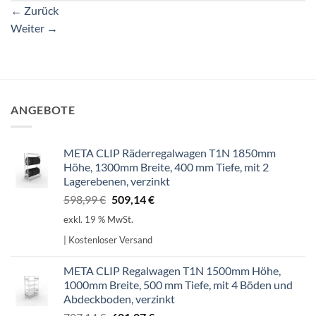
←
Zurück
Weiter
→
ANGEBOTE
META CLIP Räderregalwagen T1N 1850mm
Höhe, 1300mm Breite, 400 mm Tiefe, mit 2
Lagerebenen, verzinkt
Ursprünglicher
Aktueller
598,99
€
509,14
€
Preis
Preis
exkl. 19 % MwSt.
war:
ist:
| Kostenloser Versand
598,99 €
509,14 €.
META CLIP Regalwagen T1N 1500mm Höhe,
1000mm Breite, 500 mm Tiefe, mit 4 Böden und
Abdeckboden, verzinkt