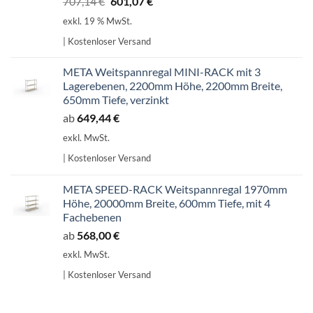
Ursprünglicher
Aktueller
707,14
€
601,07
€
Preis
Preis
exkl. 19 % MwSt.
war:
ist:
| Kostenloser Versand
707,14 €
601,07 €.
META Weitspannregal MINI-RACK mit 3
Lagerebenen, 2200mm Höhe, 2200mm Breite,
650mm Tiefe, verzinkt
ab
649,44
€
exkl. MwSt.
| Kostenloser Versand
META SPEED-RACK Weitspannregal 1970mm
Höhe, 20000mm Breite, 600mm Tiefe, mit 4
Fachebenen
ab
568,00
€
exkl. MwSt.
| Kostenloser Versand