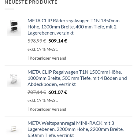
NEUESTE PRODUKTE
META CLIP Räderregalwagen T1N 1850mm
Höhe, 1300mm Breite, 400 mm Tiefe, mit 2
Lagerebenen, verzinkt
Ursprünglicher
Aktueller
598,99
€
509,14
€
Preis
Preis
exkl. 19 % MwSt.
war:
ist:
| Kostenloser Versand
598,99 €
509,14 €.
META CLIP Regalwagen T1N 1500mm Höhe,
1000mm Breite, 500 mm Tiefe, mit 4 Böden und
Abdeckboden, verzinkt
Ursprünglicher
Aktueller
707,14
€
601,07
€
Preis
Preis
exkl. 19 % MwSt.
war:
ist:
| Kostenloser Versand
707,14 €
601,07 €.
META Weitspannregal MINI-RACK mit 3
Lagerebenen, 2200mm Höhe, 2200mm Breite,
650mm Tiefe, verzinkt