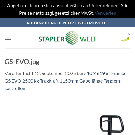
Angebote richten sich ausschließlich an Unternehmen. Alle
Preise netto zzgl. gesetzlicher MwSt.
Verwerfen
Zum
ADD ANYTHING HERE OR JUST REMOVE IT...
Inhalt
springen
GS-EVO.jpg
Veröffentlicht
12. September 2025
bei
510 × 619
in
Pramac
GS EVO 2500 kg Tragkraft 1150mm Gabellänge Tandem-
Lastrollen