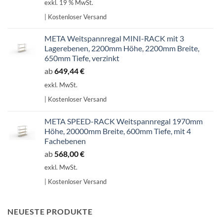
exkl. 19 % MwSt.
war:
ist:
| Kostenloser Versand
707,14 €
601,07 €.
META Weitspannregal MINI-RACK mit 3
Lagerebenen, 2200mm Höhe, 2200mm Breite,
650mm Tiefe, verzinkt
ab
649,44
€
exkl. MwSt.
| Kostenloser Versand
META SPEED-RACK Weitspannregal 1970mm
Höhe, 20000mm Breite, 600mm Tiefe, mit 4
Fachebenen
ab
568,00
€
exkl. MwSt.
| Kostenloser Versand
NEUESTE PRODUKTE