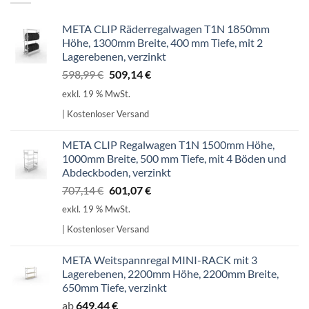
META CLIP Räderregalwagen T1N 1850mm
Höhe, 1300mm Breite, 400 mm Tiefe, mit 2
Lagerebenen, verzinkt
Ursprünglicher
Aktueller
598,99
€
509,14
€
Preis
Preis
exkl. 19 % MwSt.
war:
ist:
| Kostenloser Versand
598,99 €
509,14 €.
META CLIP Regalwagen T1N 1500mm Höhe,
1000mm Breite, 500 mm Tiefe, mit 4 Böden und
Abdeckboden, verzinkt
Ursprünglicher
Aktueller
707,14
€
601,07
€
Preis
Preis
exkl. 19 % MwSt.
war:
ist:
| Kostenloser Versand
707,14 €
601,07 €.
META Weitspannregal MINI-RACK mit 3
Lagerebenen, 2200mm Höhe, 2200mm Breite,
650mm Tiefe, verzinkt
ab
649,44
€