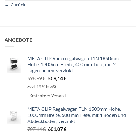
←
Zurück
ANGEBOTE
META CLIP Räderregalwagen T1N 1850mm
Höhe, 1300mm Breite, 400 mm Tiefe, mit 2
Lagerebenen, verzinkt
Ursprünglicher
Aktueller
598,99
€
509,14
€
Preis
Preis
exkl. 19 % MwSt.
war:
ist:
| Kostenloser Versand
598,99 €
509,14 €.
META CLIP Regalwagen T1N 1500mm Höhe,
1000mm Breite, 500 mm Tiefe, mit 4 Böden und
Abdeckboden, verzinkt
Ursprünglicher
Aktueller
707,14
€
601,07
€
Preis
Preis