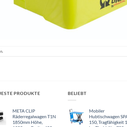
n.
UESTE PRODUKTE
BELIEBT
META CLIP
Mobiler
Räderregalwagen T1N
Hubtischwagen SP
1850mm Höhe,
150, Tragfähigkeit 