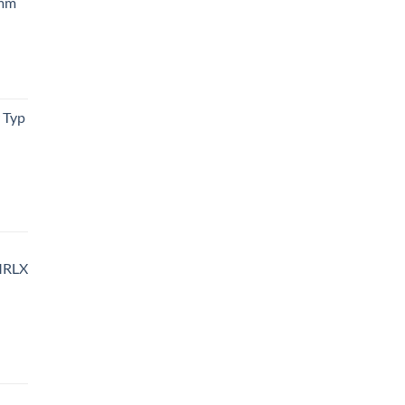
 mm
 Typ
MRLX