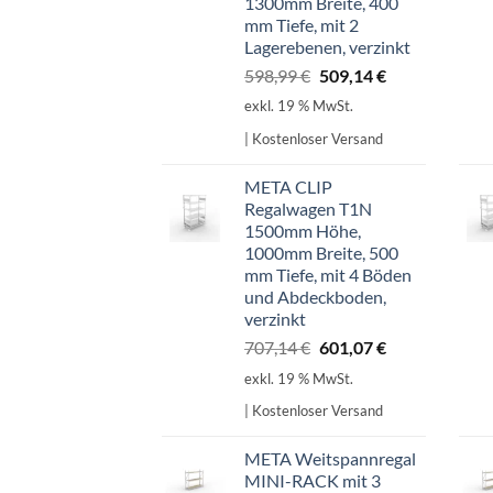
1300mm Breite, 400
mm Tiefe, mit 2
Lagerebenen, verzinkt
Ursprünglicher
Aktueller
598,99
€
509,14
€
Preis
Preis
exkl. 19 % MwSt.
war:
ist:
| Kostenloser Versand
598,99 €
509,14 €.
META CLIP
Regalwagen T1N
1500mm Höhe,
1000mm Breite, 500
mm Tiefe, mit 4 Böden
und Abdeckboden,
verzinkt
Ursprünglicher
Aktueller
707,14
€
601,07
€
Preis
Preis
exkl. 19 % MwSt.
war:
ist:
| Kostenloser Versand
707,14 €
601,07 €.
META Weitspannregal
MINI-RACK mit 3