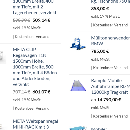
1300mm Breite, 400
kg, Tischhöhe 750
mm Tiefe, mit 2
358,00
€
Lagerebenen, verzinkt
exkl. 19 % MwSt.
Ursprünglicher
Aktueller
598,99
€
509,14
€
| Kostenloser Versand
Preis
Preis
exkl. 19 % MwSt.
war:
ist:
| Kostenloser Versand
Mülltonnenwender
598,99 €
509,14 €.
RMW
META CLIP
785,00
€
Regalwagen T1N
exkl. MwSt.
1500mm Höhe,
1000mm Breite, 500
| Kostenloser Versand
mm Tiefe, mit 4 Böden
und Abdeckboden,
Ramplo Mobile
verzinkt
Auffahrrampe RL-
Ursprünglicher
Aktueller
707,14
€
601,07
€
12000kg Tragkraft
Preis
Preis
ab
14.790,00
€
exkl. 19 % MwSt.
war:
ist:
exkl. MwSt.
| Kostenloser Versand
707,14 €
601,07 €.
| Kostenloser Versand
META Weitspannregal
MINI-RACK mit 3
Mobiler