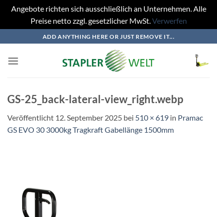
Angebote richten sich ausschließlich an Unternehmen. Alle
Preise netto zzgl. gesetzlicher MwSt.
Verwerfen
Zum
ADD ANYTHING HERE OR JUST REMOVE IT...
Inhalt
springen
GS-25_back-lateral-view_right.webp
Veröffentlicht
12. September 2025
bei
510 × 619
in
Pramac
GS EVO 30 3000kg Tragkraft Gabellänge 1500mm