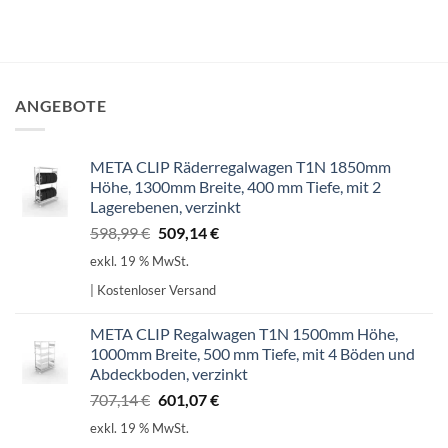
ANGEBOTE
META CLIP Räderregalwagen T1N 1850mm
Höhe, 1300mm Breite, 400 mm Tiefe, mit 2
Lagerebenen, verzinkt
Ursprünglicher
Aktueller
598,99
€
509,14
€
Preis
Preis
exkl. 19 % MwSt.
war:
ist:
| Kostenloser Versand
598,99 €
509,14 €.
META CLIP Regalwagen T1N 1500mm Höhe,
1000mm Breite, 500 mm Tiefe, mit 4 Böden und
Abdeckboden, verzinkt
Ursprünglicher
Aktueller
707,14
€
601,07
€
Preis
Preis
exkl. 19 % MwSt.
war:
ist: