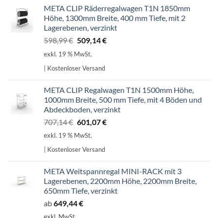
META CLIP Räderregalwagen T1N 1850mm
Höhe, 1300mm Breite, 400 mm Tiefe, mit 2
Lagerebenen, verzinkt
Ursprünglicher
Aktueller
598,99
€
509,14
€
Preis
Preis
exkl. 19 % MwSt.
war:
ist:
| Kostenloser Versand
598,99 €
509,14 €.
META CLIP Regalwagen T1N 1500mm Höhe,
1000mm Breite, 500 mm Tiefe, mit 4 Böden und
Abdeckboden, verzinkt
Ursprünglicher
Aktueller
707,14
€
601,07
€
Preis
Preis
exkl. 19 % MwSt.
war:
ist:
| Kostenloser Versand
707,14 €
601,07 €.
META Weitspannregal MINI-RACK mit 3
Lagerebenen, 2200mm Höhe, 2200mm Breite,
650mm Tiefe, verzinkt
ab
649,44
€
exkl. MwSt.