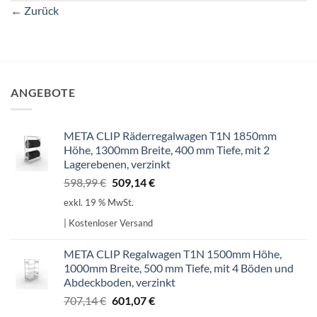
←
Zurück
ANGEBOTE
META CLIP Räderregalwagen T1N 1850mm
Höhe, 1300mm Breite, 400 mm Tiefe, mit 2
Lagerebenen, verzinkt
Ursprünglicher
Aktueller
598,99
€
509,14
€
Preis
Preis
exkl. 19 % MwSt.
war:
ist:
| Kostenloser Versand
598,99 €
509,14 €.
META CLIP Regalwagen T1N 1500mm Höhe,
1000mm Breite, 500 mm Tiefe, mit 4 Böden und
Abdeckboden, verzinkt
Ursprünglicher
Aktueller
707,14
€
601,07
€
Preis
Preis