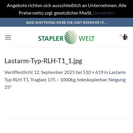
Angebote richten sich ausschließlich an Unternehmen. Alle
Preise netto zzgl. gesetzlicher MwSt.
Verwerfen
Zum
ADD ANYTHING HERE OR JUST REMOVE IT...
Inhalt
springen
Lastarm-Typ-RLH-T1_1.jpg
Veröffentlicht
12. September 2025
bei
510 × 619
in
Lastarm
Typ RLH-T1, Traglast 175 – 1000kg, teleskopierbar, Neigung
25°