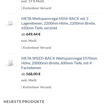
exkl. 19 % MwSt.
war:
ist:
| Kostenloser Versand
707,14 €
601,07 €.
META Weitspannregal MINI-RACK mit 3
Lagerebenen, 2200mm Höhe, 2200mm Breite,
650mm Tiefe, verzinkt
ab
649,44
€
exkl. MwSt.
| Kostenloser Versand
META SPEED-RACK Weitspannregal 1970mm
Höhe, 20000mm Breite, 600mm Tiefe, mit 4
Fachebenen
ab
568,00
€
exkl. MwSt.
| Kostenloser Versand
NEUESTE PRODUKTE