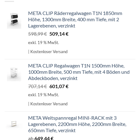
META CLIP Räderregalwagen T1N 1850mm
Höhe, 1300mm Breite, 400 mm Tiefe, mit 2
Lagerebenen, verzinkt
Ursprünglicher
Aktueller
598,99
€
509,14
€
Preis
Preis
exkl. 19 % MwSt.
war:
ist:
| Kostenloser Versand
598,99 €
509,14 €.
META CLIP Regalwagen T1N 1500mm Höhe,
1000mm Breite, 500 mm Tiefe, mit 4 Böden und
Abdeckboden, verzinkt
Ursprünglicher
Aktueller
707,14
€
601,07
€
Preis
Preis
exkl. 19 % MwSt.
war:
ist:
| Kostenloser Versand
707,14 €
601,07 €.
META Weitspannregal MINI-RACK mit 3
Lagerebenen, 2200mm Höhe, 2200mm Breite,
650mm Tiefe, verzinkt
ab
649,44
€