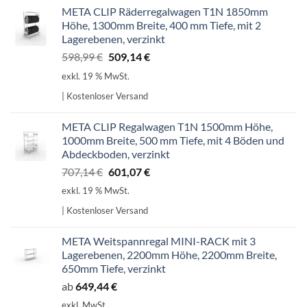
META CLIP Räderregalwagen T1N 1850mm
Höhe, 1300mm Breite, 400 mm Tiefe, mit 2
Lagerebenen, verzinkt
Ursprünglicher
Aktueller
598,99
€
509,14
€
Preis
Preis
exkl. 19 % MwSt.
war:
ist:
| Kostenloser Versand
598,99 €
509,14 €.
META CLIP Regalwagen T1N 1500mm Höhe,
1000mm Breite, 500 mm Tiefe, mit 4 Böden und
Abdeckboden, verzinkt
Ursprünglicher
Aktueller
707,14
€
601,07
€
Preis
Preis
exkl. 19 % MwSt.
war:
ist:
| Kostenloser Versand
707,14 €
601,07 €.
META Weitspannregal MINI-RACK mit 3
Lagerebenen, 2200mm Höhe, 2200mm Breite,
650mm Tiefe, verzinkt
ab
649,44
€
exkl. MwSt.