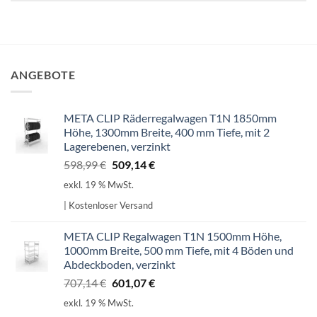
ANGEBOTE
META CLIP Räderregalwagen T1N 1850mm
Höhe, 1300mm Breite, 400 mm Tiefe, mit 2
Lagerebenen, verzinkt
Ursprünglicher
Aktueller
598,99
€
509,14
€
Preis
Preis
exkl. 19 % MwSt.
war:
ist:
| Kostenloser Versand
598,99 €
509,14 €.
META CLIP Regalwagen T1N 1500mm Höhe,
1000mm Breite, 500 mm Tiefe, mit 4 Böden und
Abdeckboden, verzinkt
Ursprünglicher
Aktueller
707,14
€
601,07
€
Preis
Preis
exkl. 19 % MwSt.
war:
ist: