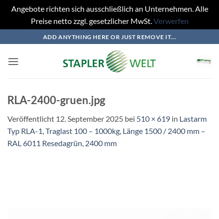
Angebote richten sich ausschließlich an Unternehmen. Alle
Preise netto zzgl. gesetzlicher MwSt.
Verwerfen
Zum
ADD ANYTHING HERE OR JUST REMOVE IT...
Inhalt
springen
RLA-2400-gruen.jpg
Veröffentlicht
12. September 2025
bei
510 × 619
in
Lastarm
Typ RLA-1, Traglast 100 – 1000kg, Länge 1500 / 2400 mm –
RAL 6011 Resedagrün, 2400 mm