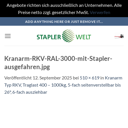
Angebote richten sich ausschließlich an Unternehmen. Alle
Preise netto zzgl. gesetzlicher MwSt.
Verwerfen
Zum
ADD ANYTHING HERE OR JUST REMOVE IT...
Inhalt
springen
Kranarm-RKV-RAL-3000-mit-Stapler-
ausgefahren.jpg
Veröffentlicht
12. September 2025
bei
510 × 619
in
Kranarm
Typ RKV, Traglast 400 – 1000kg, 5-fach seitenverstellbar bis
26°, 6-fach ausziehbar