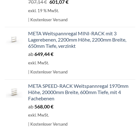
Ursprünglicher
Aktueller
707,14
€
601,07
€
Preis
Preis
exkl. 19 % MwSt.
war:
ist:
| Kostenloser Versand
707,14 €
601,07 €.
META Weitspannregal MINI-RACK mit 3
Lagerebenen, 2200mm Höhe, 2200mm Breite,
650mm Tiefe, verzinkt
ab
649,44
€
exkl. MwSt.
| Kostenloser Versand
META SPEED-RACK Weitspannregal 1970mm
Höhe, 20000mm Breite, 600mm Tiefe, mit 4
Fachebenen
ab
568,00
€
exkl. MwSt.
| Kostenloser Versand