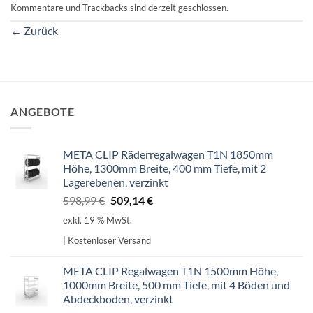
Kommentare und Trackbacks sind derzeit geschlossen.
←
Zurück
ANGEBOTE
META CLIP Räderregalwagen T1N 1850mm
Höhe, 1300mm Breite, 400 mm Tiefe, mit 2
Lagerebenen, verzinkt
Ursprünglicher
Aktueller
598,99
€
509,14
€
Preis
Preis
exkl. 19 % MwSt.
war:
ist:
| Kostenloser Versand
598,99 €
509,14 €.
META CLIP Regalwagen T1N 1500mm Höhe,
1000mm Breite, 500 mm Tiefe, mit 4 Böden und
Abdeckboden, verzinkt