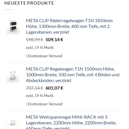
NEUESTE PRODUKTE
META CLIP Räderregalwagen T1N 1850mm
Höhe, 1300mm Breite, 400 mm Tiefe, mit 2
Lagerebenen, verzinkt
Ursprünglicher
Aktueller
598,99
€
509,14
€
Preis
Preis
exkl. 19 % MwSt.
war:
ist:
| Kostenloser Versand
598,99 €
509,14 €.
META CLIP Regalwagen T1N 1500mm Höhe,
1000mm Breite, 500 mm Tiefe, mit 4 Böden und
Abdeckboden, verzinkt
Ursprünglicher
Aktueller
707,14
€
601,07
€
Preis
Preis
exkl. 19 % MwSt.
war:
ist:
| Kostenloser Versand
707,14 €
601,07 €.
META Weitspannregal MINI-RACK mit 3
Lagerebenen, 2200mm Höhe, 2200mm Breite,
650mm Tiefe, verzinkt