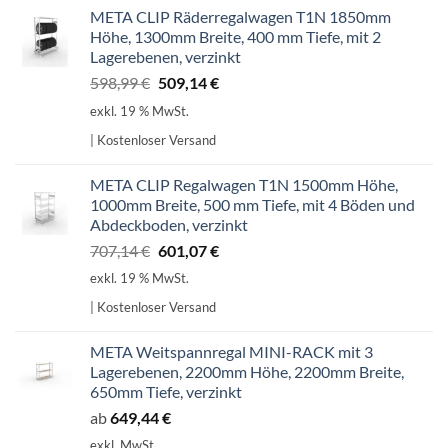
META CLIP Räderregalwagen T1N 1850mm
Höhe, 1300mm Breite, 400 mm Tiefe, mit 2
Lagerebenen, verzinkt
Ursprünglicher
Aktueller
598,99
€
509,14
€
Preis
Preis
exkl. 19 % MwSt.
war:
ist:
| Kostenloser Versand
598,99 €
509,14 €.
META CLIP Regalwagen T1N 1500mm Höhe,
1000mm Breite, 500 mm Tiefe, mit 4 Böden und
Abdeckboden, verzinkt
Ursprünglicher
Aktueller
707,14
€
601,07
€
Preis
Preis
exkl. 19 % MwSt.
war:
ist:
| Kostenloser Versand
707,14 €
601,07 €.
META Weitspannregal MINI-RACK mit 3
Lagerebenen, 2200mm Höhe, 2200mm Breite,
650mm Tiefe, verzinkt
ab
649,44
€
exkl. MwSt.