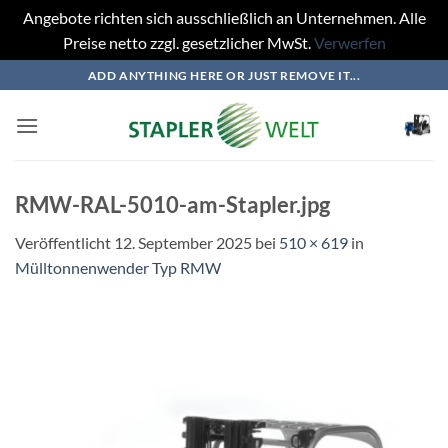
Angebote richten sich ausschließlich an Unternehmen. Alle
Preise netto zzgl. gesetzlicher MwSt.
Verwerfen
Zum
ADD ANYTHING HERE OR JUST REMOVE IT...
Inhalt
springen
RMW-RAL-5010-am-Stapler.jpg
Veröffentlicht
12. September 2025
bei
510 × 619
in
Mülltonnenwender Typ RMW