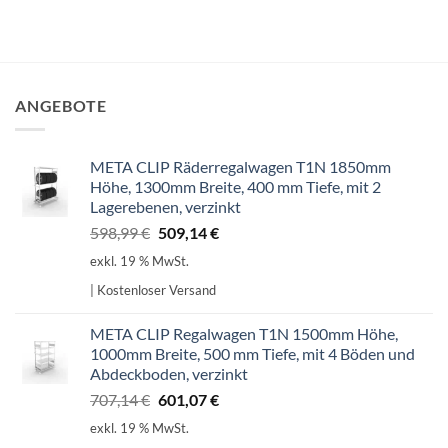
ANGEBOTE
META CLIP Räderregalwagen T1N 1850mm
Höhe, 1300mm Breite, 400 mm Tiefe, mit 2
Lagerebenen, verzinkt
Ursprünglicher
Aktueller
598,99
€
509,14
€
Preis
Preis
exkl. 19 % MwSt.
war:
ist:
| Kostenloser Versand
598,99 €
509,14 €.
META CLIP Regalwagen T1N 1500mm Höhe,
1000mm Breite, 500 mm Tiefe, mit 4 Böden und
Abdeckboden, verzinkt
Ursprünglicher
Aktueller
707,14
€
601,07
€
Preis
Preis
exkl. 19 % MwSt.
war:
ist: