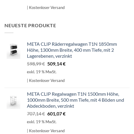
| Kostenloser Versand
NEUESTE PRODUKTE
META CLIP Räderregalwagen T1N 1850mm
Höhe, 1300mm Breite, 400 mm Tiefe, mit 2
Lagerebenen, verzinkt
Ursprünglicher
Aktueller
598,99
€
509,14
€
Preis
Preis
exkl. 19 % MwSt.
war:
ist:
| Kostenloser Versand
598,99 €
509,14 €.
META CLIP Regalwagen T1N 1500mm Höhe,
1000mm Breite, 500 mm Tiefe, mit 4 Böden und
Abdeckboden, verzinkt
Ursprünglicher
Aktueller
707,14
€
601,07
€
Preis
Preis
exkl. 19 % MwSt.
war:
ist:
| Kostenloser Versand
707,14 €
601,07 €.