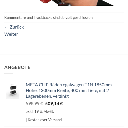
Kommentare und Trackbacks sind derzeit geschlossen.
←
Zurück
Weiter
→
ANGEBOTE
META CLIP Räderregalwagen T1N 1850mm
Höhe, 1300mm Breite, 400 mm Tiefe, mit 2
Lagerebenen, verzinkt
Ursprünglicher
Aktueller
598,99
€
509,14
€
Preis
Preis
exkl. 19 % MwSt.
war:
ist:
| Kostenloser Versand
598,99 €
509,14 €.