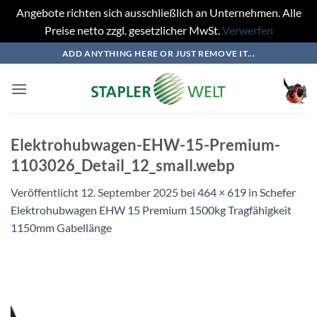
Angebote richten sich ausschließlich an Unternehmen. Alle
Preise netto zzgl. gesetzlicher MwSt.
Verwerfen
Zum
ADD ANYTHING HERE OR JUST REMOVE IT...
Inhalt
springen
Elektrohubwagen-EHW-15-Premium-
1103026_Detail_12_small.webp
Veröffentlicht
12. September 2025
bei
464 × 619
in
Schefer
Elektrohubwagen EHW 15 Premium 1500kg Tragfähigkeit
1150mm Gabellänge