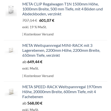
META CLIP Regalwagen T1N 1500mm Höhe,
1000mm Breite, 500 mm Tiefe, mit 4 Böden und
Abdeckboden, verzinkt
Ursprünglicher
Aktueller
707,14
€
601,07
€
Preis
Preis
exkl. 19 % MwSt.
war:
ist:
| Kostenloser Versand
707,14 €
601,07 €.
META Weitspannregal MINI-RACK mit 3
Lagerebenen, 2200mm Höhe, 2200mm Breite,
650mm Tiefe, verzinkt
ab
649,44
€
exkl. MwSt.
| Kostenloser Versand
META SPEED-RACK Weitspannregal 1970mm
Höhe, 20000mm Breite, 600mm Tiefe, mit 4
Fachebenen
ab
568,00
€
exkl. MwSt.