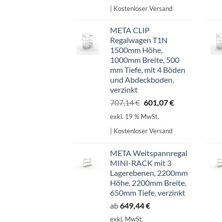
war:
ist:
| Kostenloser Versand
598,99 €
509,14 €.
META CLIP
Regalwagen T1N
1500mm Höhe,
1000mm Breite, 500
mm Tiefe, mit 4 Böden
und Abdeckboden,
verzinkt
Ursprünglicher
Aktueller
707,14
€
601,07
€
Preis
Preis
exkl. 19 % MwSt.
war:
ist:
| Kostenloser Versand
707,14 €
601,07 €.
META Weitspannregal
MINI-RACK mit 3
Lagerebenen, 2200mm
Höhe, 2200mm Breite,
650mm Tiefe, verzinkt
ab
649,44
€
exkl. MwSt.