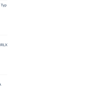
 Typ
MRLX
A