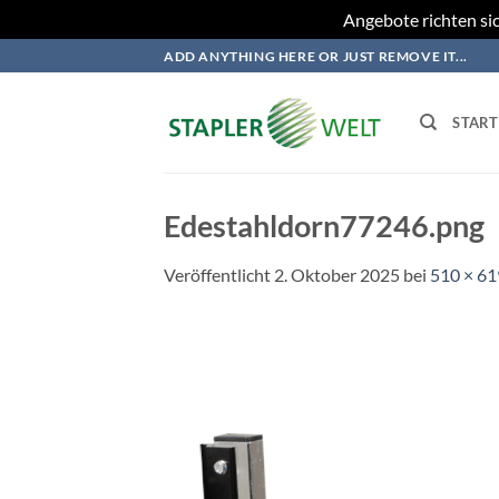
Angebote richten sic
Zum
ADD ANYTHING HERE OR JUST REMOVE IT...
Inhalt
springen
START
Edestahldorn77246.png
Veröffentlicht
2. Oktober 2025
bei
510 × 61