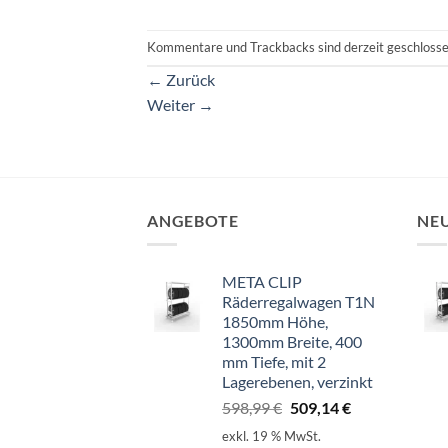
Kommentare und Trackbacks sind derzeit geschlosse
←
Zurück
Weiter
→
ANGEBOTE
NE
META CLIP
Räderregalwagen T1N
1850mm Höhe,
1300mm Breite, 400
mm Tiefe, mit 2
Lagerebenen, verzinkt
Ursprünglicher
Aktueller
598,99
€
509,14
€
Preis
Preis
exkl. 19 % MwSt.