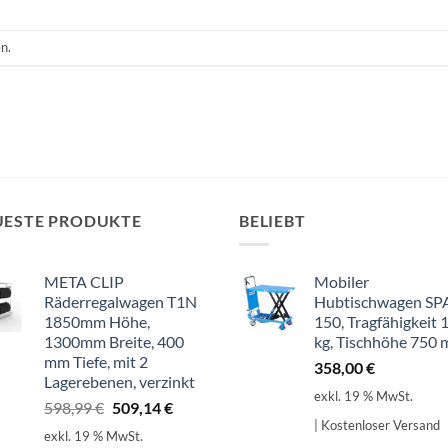
n.
UESTE PRODUKTE
BELIEBT
META CLIP
Mobiler
Räderregalwagen T1N
Hubtischwagen SP
1850mm Höhe,
150, Tragfähigkeit 
1300mm Breite, 400
kg, Tischhöhe 750
mm Tiefe, mit 2
358,00
€
Lagerebenen, verzinkt
exkl. 19 % MwSt.
Ursprünglicher
Aktueller
598,99
€
509,14
€
| Kostenloser Versand
Preis
Preis
exkl. 19 % MwSt.