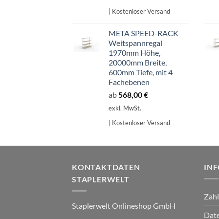
| Kostenloser Versand
META SPEED-RACK
Weitspannregal
1970mm Höhe,
20000mm Breite,
600mm Tiefe, mit 4
Fachebenen
ab
568,00
€
exkl. MwSt.
| Kostenloser Versand
KONTAKTDATEN
IN
STAPLERWELT
Zah
Staplerwelt Onlineshop GmbH
Date