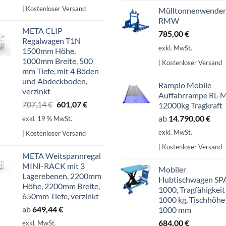
war:
ist:
| Kostenloser Versand
Mülltonnenwender
598,99 €
509,14 €.
RMW
META CLIP
785,00
€
Regalwagen T1N
exkl. MwSt.
1500mm Höhe,
1000mm Breite, 500
| Kostenloser Versand
mm Tiefe, mit 4 Böden
und Abdeckboden,
Ramplo Mobile
verzinkt
Auffahrrampe RL-
Ursprünglicher
Aktueller
707,14
€
601,07
€
12000kg Tragkraft
Preis
Preis
ab
14.790,00
€
exkl. 19 % MwSt.
war:
ist:
exkl. MwSt.
| Kostenloser Versand
707,14 €
601,07 €.
| Kostenloser Versand
META Weitspannregal
MINI-RACK mit 3
Mobiler
Lagerebenen, 2200mm
Hubtischwagen SP
Höhe, 2200mm Breite,
1000, Tragfähigkeit
650mm Tiefe, verzinkt
1000 kg, Tischhöhe
ab
649,44
€
1000 mm
684,00
€
exkl. MwSt.