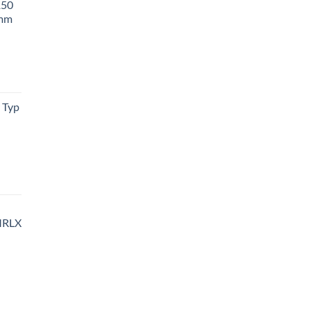
150
 mm
 Typ
MRLX