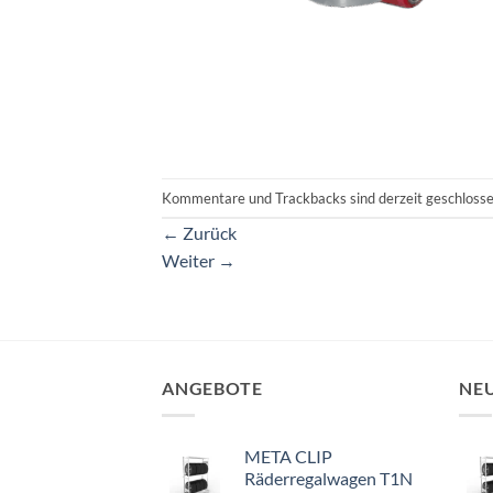
Kommentare und Trackbacks sind derzeit geschlosse
←
Zurück
Weiter
→
ANGEBOTE
NE
META CLIP
Räderregalwagen T1N