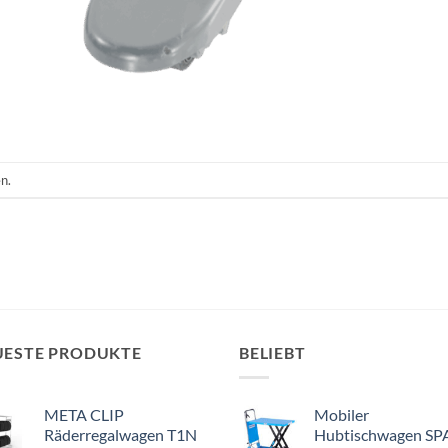
n.
UESTE PRODUKTE
BELIEBT
META CLIP
Mobiler
Räderregalwagen T1N
Hubtischwagen SP