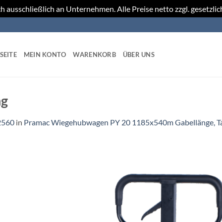
h ausschließlich an Unternehmen. Alle Preise netto zzgl. gesetzli
SEITE
MEIN KONTO
WARENKORB
ÜBER UNS
ng
2560
in
Pramac Wiegehubwagen PY 20 1185x540m Gabellänge, Ta