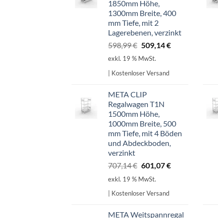
1850mm Höhe,
1300mm Breite, 400
mm Tiefe, mit 2
Lagerebenen, verzinkt
Ursprünglicher
Aktueller
598,99
€
509,14
€
Preis
Preis
exkl. 19 % MwSt.
war:
ist:
| Kostenloser Versand
598,99 €
509,14 €.
META CLIP
Regalwagen T1N
1500mm Höhe,
1000mm Breite, 500
mm Tiefe, mit 4 Böden
und Abdeckboden,
verzinkt
Ursprünglicher
Aktueller
707,14
€
601,07
€
Preis
Preis
exkl. 19 % MwSt.
war:
ist:
| Kostenloser Versand
707,14 €
601,07 €.
META Weitspannregal