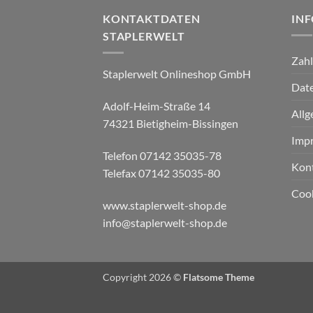
KONTAKTDATEN
IN
STAPLERWELT
Zah
Staplerwelt Onlineshop GmbH
Date
Adolf-Heim-Straße 14
Allg
74321 Bietigheim-Bissingen
Imp
Telefon 07142 35035-78
Kon
Telefax 07142 35035-80
Cook
www.staplerwelt-shop.de
info@staplerwelt-shop.de
Copyright 2026 ©
Flatsome Theme