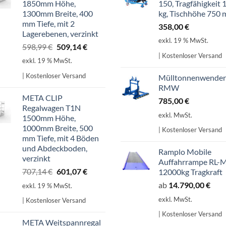
1850mm Höhe,
150, Tragfähigkeit 
1300mm Breite, 400
kg, Tischhöhe 750
mm Tiefe, mit 2
358,00
€
Lagerebenen, verzinkt
exkl. 19 % MwSt.
Ursprünglicher
Aktueller
598,99
€
509,14
€
| Kostenloser Versand
Preis
Preis
exkl. 19 % MwSt.
war:
ist:
| Kostenloser Versand
Mülltonnenwender
598,99 €
509,14 €.
RMW
META CLIP
785,00
€
Regalwagen T1N
exkl. MwSt.
1500mm Höhe,
1000mm Breite, 500
| Kostenloser Versand
mm Tiefe, mit 4 Böden
und Abdeckboden,
Ramplo Mobile
verzinkt
Auffahrrampe RL-
Ursprünglicher
Aktueller
707,14
€
601,07
€
12000kg Tragkraft
Preis
Preis
ab
14.790,00
€
exkl. 19 % MwSt.
war:
ist:
exkl. MwSt.
| Kostenloser Versand
707,14 €
601,07 €.
| Kostenloser Versand
META Weitspannregal