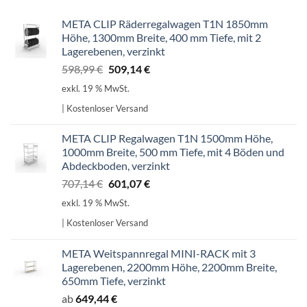
META CLIP Räderregalwagen T1N 1850mm
Höhe, 1300mm Breite, 400 mm Tiefe, mit 2
Lagerebenen, verzinkt
Ursprünglicher
Aktueller
598,99
€
509,14
€
Preis
Preis
exkl. 19 % MwSt.
war:
ist:
| Kostenloser Versand
598,99 €
509,14 €.
META CLIP Regalwagen T1N 1500mm Höhe,
1000mm Breite, 500 mm Tiefe, mit 4 Böden und
Abdeckboden, verzinkt
Ursprünglicher
Aktueller
707,14
€
601,07
€
Preis
Preis
exkl. 19 % MwSt.
war:
ist:
| Kostenloser Versand
707,14 €
601,07 €.
META Weitspannregal MINI-RACK mit 3
Lagerebenen, 2200mm Höhe, 2200mm Breite,
650mm Tiefe, verzinkt
ab
649,44
€