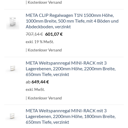
| Kostenloser Versand
598,99 €
509,14 €.
META CLIP Regalwagen T1N 1500mm Höhe,
1000mm Breite, 500 mm Tiefe, mit 4 Böden und
Abdeckboden, verzinkt
Ursprünglicher
Aktueller
707,14
€
601,07
€
Preis
Preis
exkl. 19 % MwSt.
war:
ist:
| Kostenloser Versand
707,14 €
601,07 €.
META Weitspannregal MINI-RACK mit 3
Lagerebenen, 2200mm Höhe, 2200mm Breite,
650mm Tiefe, verzinkt
ab
649,44
€
exkl. MwSt.
| Kostenloser Versand
META Weitspannregal MINI-RACK mit 3
Lagerebenen, 2200mm Höhe, 1800mm Breite,
650mm Tiefe, verzinkt