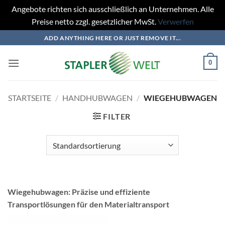
Angebote richten sich ausschließlich an Unternehmen. Alle
Preise netto zzgl. gesetzlicher MwSt.
Verwerfen
Zum
ADD ANYTHING HERE OR JUST REMOVE IT...
Inhalt
springen
0
STARTSEITE
/
HANDHUBWAGEN
/
WIEGEHUBWAGEN
FILTER
Wiegehubwagen: Präzise und effiziente
Transportlösungen für den Materialtransport