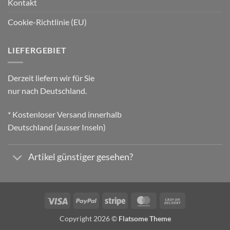
Kontakt
Cookie-Richtlinie (EU)
LIEFERGEBIET
Derzeit liefern wir für Sie
nur nach Deutschland.
* Kostenloser Versand innerhalb
Deutschland (ausser Inseln)
Artikel günstiger gesehen?
Visa
PayPal
Stripe
MasterCard
Cash
On
Copyright 2026 ©
Flatsome Theme
Delivery