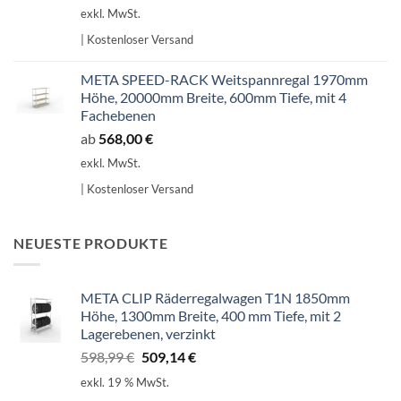
exkl. MwSt.
| Kostenloser Versand
META SPEED-RACK Weitspannregal 1970mm
Höhe, 20000mm Breite, 600mm Tiefe, mit 4
Fachebenen
ab
568,00
€
exkl. MwSt.
| Kostenloser Versand
NEUESTE PRODUKTE
META CLIP Räderregalwagen T1N 1850mm
Höhe, 1300mm Breite, 400 mm Tiefe, mit 2
Lagerebenen, verzinkt
Ursprünglicher
Aktueller
598,99
€
509,14
€
Preis
Preis
exkl. 19 % MwSt.
war:
ist: