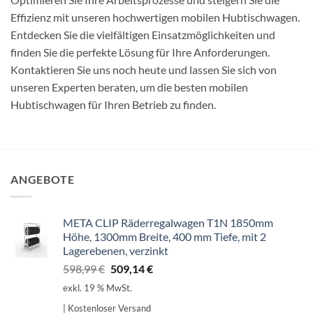
Effizienz mit unseren hochwertigen mobilen Hubtischwagen.
Entdecken Sie die vielfältigen Einsatzmöglichkeiten und
finden Sie die perfekte Lösung für Ihre Anforderungen.
Kontaktieren Sie uns noch heute und lassen Sie sich von
unseren Experten beraten, um die besten mobilen
Hubtischwagen für Ihren Betrieb zu finden.
ANGEBOTE
META CLIP Räderregalwagen T1N 1850mm
Höhe, 1300mm Breite, 400 mm Tiefe, mit 2
Lagerebenen, verzinkt
Ursprünglicher
Aktueller
598,99
€
509,14
€
Preis
Preis
exkl. 19 % MwSt.
war:
ist:
| Kostenloser Versand
598,99 €
509,14 €.