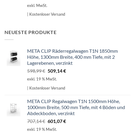
exkl. MwSt.
| Kostenloser Versand
NEUESTE PRODUKTE
META CLIP Räderregalwagen T1N 1850mm
Höhe, 1300mm Breite, 400 mm Tiefe, mit 2
Lagerebenen, verzinkt
Ursprünglicher
Aktueller
598,99
€
509,14
€
Preis
Preis
exkl. 19 % MwSt.
war:
ist:
| Kostenloser Versand
598,99 €
509,14 €.
META CLIP Regalwagen T1N 1500mm Höhe,
1000mm Breite, 500 mm Tiefe, mit 4 Böden und
Abdeckboden, verzinkt
Ursprünglicher
Aktueller
707,14
€
601,07
€
Preis
Preis
exkl. 19 % MwSt.
war:
ist: