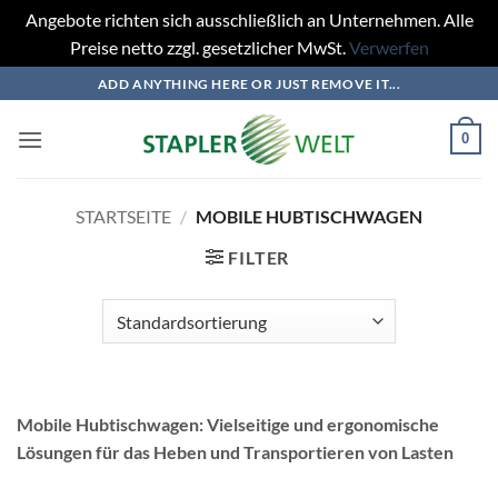
Angebote richten sich ausschließlich an Unternehmen. Alle
Preise netto zzgl. gesetzlicher MwSt.
Verwerfen
Zum
ADD ANYTHING HERE OR JUST REMOVE IT...
Inhalt
springen
0
STARTSEITE
/
MOBILE HUBTISCHWAGEN
FILTER
Mobile Hubtischwagen: Vielseitige und ergonomische
Lösungen für das Heben und Transportieren von Lasten