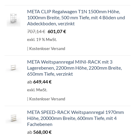
META CLIP Regalwagen T1N 1500mm Höhe,
1000mm Breite, 500 mm Tiefe, mit 4 Böden und
Abdeckboden, verzinkt
Ursprünglicher
Aktueller
707,14
€
601,07
€
Preis
Preis
exkl. 19 % MwSt.
war:
ist:
| Kostenloser Versand
707,14 €
601,07 €.
META Weitspannregal MINI-RACK mit 3
Lagerebenen, 2200mm Höhe, 2200mm Breite,
650mm Tiefe, verzinkt
ab
649,44
€
exkl. MwSt.
| Kostenloser Versand
META SPEED-RACK Weitspannregal 1970mm
Höhe, 20000mm Breite, 600mm Tiefe, mit 4
Fachebenen
ab
568,00
€