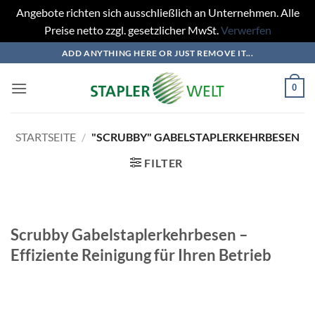
Angebote richten sich ausschließlich an Unternehmen. Alle
Preise netto zzgl. gesetzlicher MwSt.
Verwerfen
Zum
ADD ANYTHING HERE OR JUST REMOVE IT...
Inhalt
springen
0
STARTSEITE
/
"SCRUBBY" GABELSTAPLERKEHRBESEN
FILTER
Scrubby Gabelstaplerkehrbesen –
Effiziente Reinigung für Ihren Betrieb