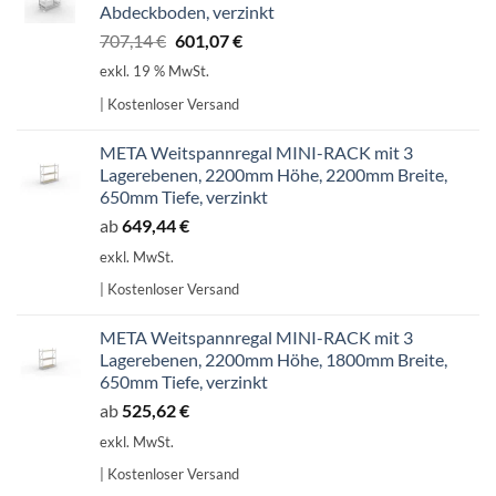
Abdeckboden, verzinkt
Ursprünglicher
Aktueller
707,14
€
601,07
€
Preis
Preis
exkl. 19 % MwSt.
war:
ist:
| Kostenloser Versand
707,14 €
601,07 €.
META Weitspannregal MINI-RACK mit 3
Lagerebenen, 2200mm Höhe, 2200mm Breite,
650mm Tiefe, verzinkt
ab
649,44
€
exkl. MwSt.
| Kostenloser Versand
META Weitspannregal MINI-RACK mit 3
Lagerebenen, 2200mm Höhe, 1800mm Breite,
650mm Tiefe, verzinkt
ab
525,62
€
exkl. MwSt.
| Kostenloser Versand