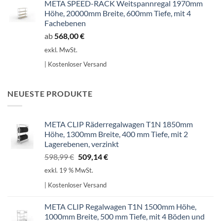
META SPEED-RACK Weitspannregal 1970mm
Höhe, 20000mm Breite, 600mm Tiefe, mit 4
Fachebenen
ab
568,00
€
exkl. MwSt.
| Kostenloser Versand
NEUESTE PRODUKTE
META CLIP Räderregalwagen T1N 1850mm
Höhe, 1300mm Breite, 400 mm Tiefe, mit 2
Lagerebenen, verzinkt
Ursprünglicher
Aktueller
598,99
€
509,14
€
Preis
Preis
exkl. 19 % MwSt.
war:
ist:
| Kostenloser Versand
598,99 €
509,14 €.
META CLIP Regalwagen T1N 1500mm Höhe,
1000mm Breite, 500 mm Tiefe, mit 4 Böden und