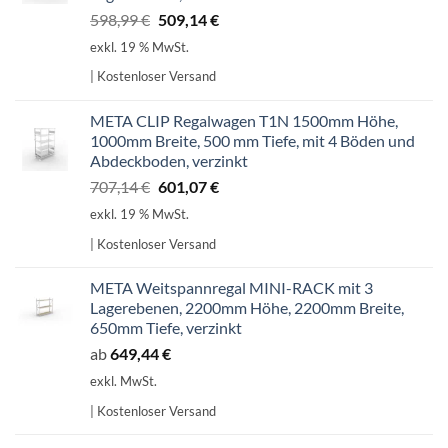
Ursprünglicher
Aktueller
598,99
€
509,14
€
Preis
Preis
exkl. 19 % MwSt.
war:
ist:
| Kostenloser Versand
598,99 €
509,14 €.
META CLIP Regalwagen T1N 1500mm Höhe,
1000mm Breite, 500 mm Tiefe, mit 4 Böden und
Abdeckboden, verzinkt
Ursprünglicher
Aktueller
707,14
€
601,07
€
Preis
Preis
exkl. 19 % MwSt.
war:
ist:
| Kostenloser Versand
707,14 €
601,07 €.
META Weitspannregal MINI-RACK mit 3
Lagerebenen, 2200mm Höhe, 2200mm Breite,
650mm Tiefe, verzinkt
ab
649,44
€
exkl. MwSt.
| Kostenloser Versand