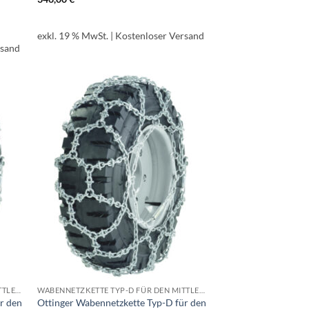
exkl. 19 % MwSt.
| Kostenloser Versand
rsand
WABENNETZKETTE TYP-D FÜR DEN MITTLEREN BIS SCHWEREN EINSATZ
WABENNETZKETTE TYP-D FÜR DEN MITTLEREN BIS SCHWEREN EINSATZ
r den
Ottinger Wabennetzkette Typ-D für den