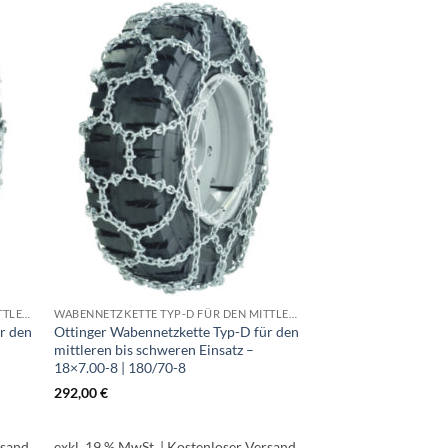
WABENNETZKETTE TYP-D FÜR DEN MITTLEREN BIS SCHWEREN EINSATZ
WABENNETZKETTE TYP-D FÜR DEN MITTLEREN BIS SCHWEREN EINSATZ
r den
Ottinger Wabennetzkette Typ-D für den
mittleren bis schweren Einsatz –
18×7.00-8 | 180/70-8
292,00
€
rsand
exkl. 19 % MwSt.
| Kostenloser Versand