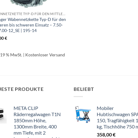
WABENNETZKETTE TYP-D FÜR DEN MITTLEREN BIS SCHWEREN EINSATZ
nger Wabennetzkette Typ-D für den
eren bis schweren Einsatz – 7.50-
 7.00-12_SE | 195-14
00
€
. 19 % MwSt.
| Kostenloser Versand
UESTE PRODUKTE
BELIEBT
META CLIP
Mobiler
Räderregalwagen T1N
Hubtischwagen SP
1850mm Höhe,
150, Tragfähigkeit 
1300mm Breite, 400
kg, Tischhöhe 750
mm Tiefe, mit 2
358,00
€