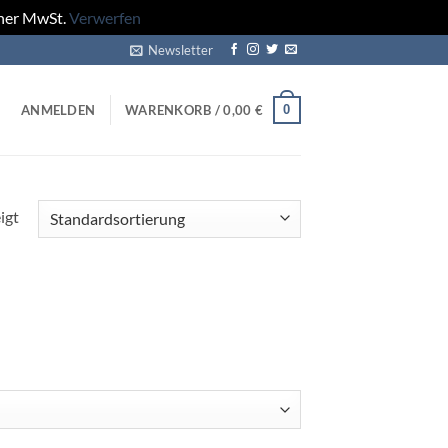
cher MwSt.
Verwerfen
Newsletter
0
ANMELDEN
WARENKORB /
0,00
€
igt