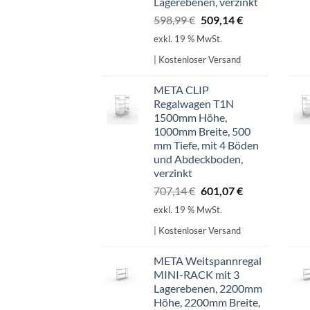
Lagerebenen, verzinkt
Ursprünglicher
Aktueller
598,99
€
509,14
€
Preis
Preis
exkl. 19 % MwSt.
war:
ist:
| Kostenloser Versand
598,99 €
509,14 €.
META CLIP
Regalwagen T1N
1500mm Höhe,
1000mm Breite, 500
mm Tiefe, mit 4 Böden
und Abdeckboden,
verzinkt
Ursprünglicher
Aktueller
707,14
€
601,07
€
Preis
Preis
exkl. 19 % MwSt.
war:
ist:
| Kostenloser Versand
707,14 €
601,07 €.
META Weitspannregal
MINI-RACK mit 3
Lagerebenen, 2200mm
Höhe, 2200mm Breite,