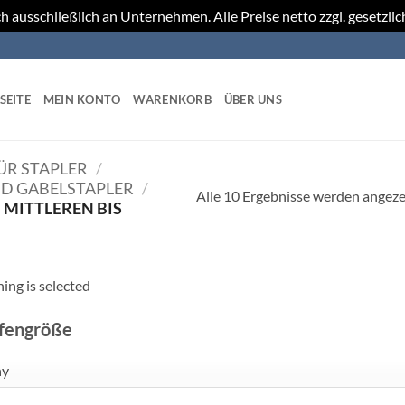
h ausschließlich an Unternehmen. Alle Preise netto zzgl. gesetzli
SEITE
MEIN KONTO
WARENKORB
ÜBER UNS
R STAPLER
/
ND GABELSTAPLER
/
Alle 10 Ergebnisse werden angeze
 MITTLEREN BIS
ing is selected
fengröße
ny