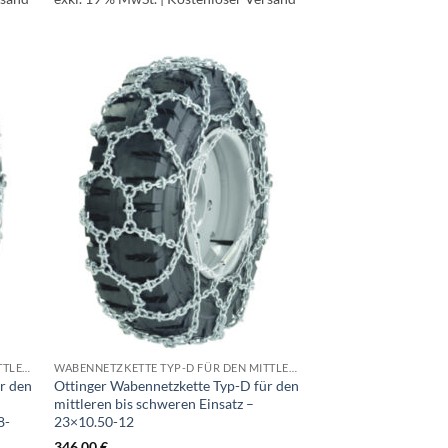
WABENNETZKETTE TYP-D FÜR DEN MITTLEREN BIS SCHWEREN EINSATZ
WABENNETZKETTE TYP-D FÜR DEN MITTLEREN BIS SCHWEREN EINSATZ
r den
Ottinger Wabennetzkette Typ-D für den
mittleren bis schweren Einsatz –
8-
23×10.50-12
346,00
€