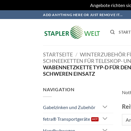
Angebote richten sic
Zum
ADD ANYTHING HERE OR JUST REMOVE IT...
Inhalt
springen
START
STARTSEITE
/
WINTERZUBEHÖR FÜ
SCHNEEKETTEN FÜR TELESKOP- U
WABENNETZKETTE TYP-D FÜR DEN
SCHWEREN EINSATZ
NAVIGATION
Noth
Rei
Gabelzinken und Zubehör
fetra® Transportgeräte
A
Handhubwagen