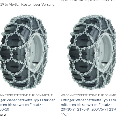
. 19 % MwSt.
| Kostenloser Versand
WABENNETZKETTE TYP-D FÜR DEN MITTLEREN BIS SCHWEREN EINSATZ
nger Wabennetzkette Typ-D für den
Ottinger Wabennetzkette Typ-D fü
leren bis schweren Einsatz –
mittleren bis schweren Einsatz –
50-10
20×10-9 | 21×8-9 | 200/75-9 | 21×
15_SE
00
€