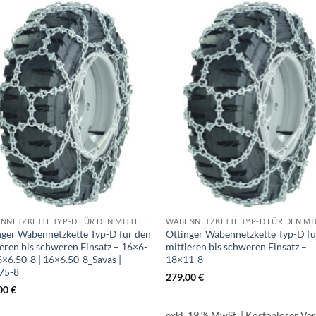
WABENNETZKETTE TYP-D FÜR DEN MITTLEREN BIS SCHWEREN EINSATZ
nger Wabennetzkette Typ-D für den
Ottinger Wabennetzkette Typ-D fü
leren bis schweren Einsatz – 16×6-
mittleren bis schweren Einsatz –
6×6.50-8 | 16×6.50-8_Savas |
18×11-8
75-8
279,00
€
00
€
exkl. 19 % MwSt.
| Kostenloser Ve