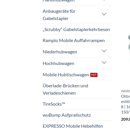
Anbaugeräte für
Gabelstapler
„Scrubby“ Gabelstaplerkehrbesen
Ramplo Mobile Auffahrrampen
Niederhubwagen
Hochhubwagen
Mobile Hubtischwagen
Überlade-Brücken und
Verladeschienen
Otti
mitt
TireSocks™
8 | 1
150/
wuBump Aufprallschutz
209,
EXPRESSO Mobile Hebehilfen