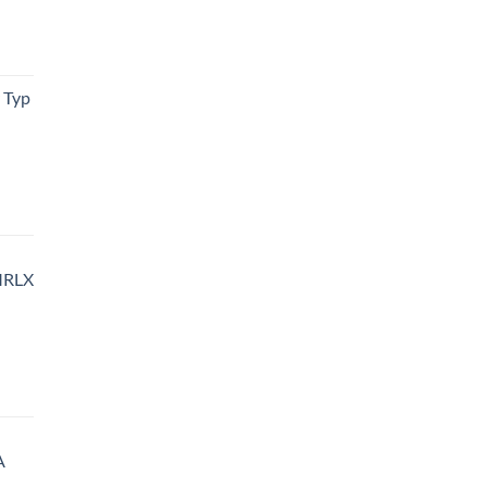
 Typ
MRLX
A