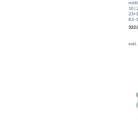
mitt
10 |
23×1
8.5-
322,
exkl