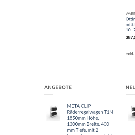
Otti
mittl
10 |
387,
exkl
ANGEBOTE
NE
META CLIP
Räderregalwagen T1N
1850mm Höhe,
1300mm Breite, 400
mm Tiefe, mit 2