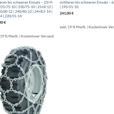
leren bis schweren Einsatz – 23×9-
mittleren bis schweren Einsatz – 6
 225/75-10 | 230/75-10 | 25×8-12 |
| 195/55-10
0.00-12 | 240/60-12 | 24×8.5-14 |
241,00
€
14 | 220/55-14
00
€
exkl. 19 % MwSt.
| Kostenloser Ve
. 19 % MwSt.
| Kostenloser Versand