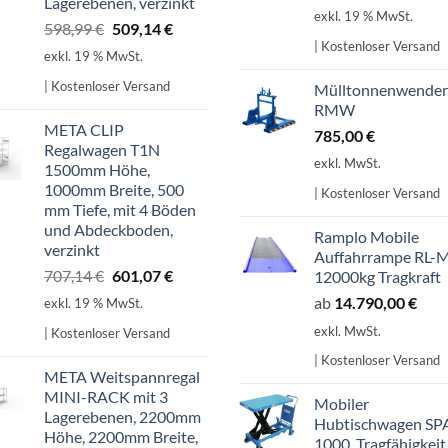
Lagerebenen, verzinkt
exkl. 19 % MwSt.
Ursprünglicher
Aktueller
598,99
€
509,14
€
| Kostenloser Versand
Preis
Preis
exkl. 19 % MwSt.
war:
ist:
| Kostenloser Versand
Mülltonnenwender
598,99 €
509,14 €.
RMW
META CLIP
785,00
€
Regalwagen T1N
exkl. MwSt.
1500mm Höhe,
1000mm Breite, 500
| Kostenloser Versand
mm Tiefe, mit 4 Böden
und Abdeckboden,
Ramplo Mobile
verzinkt
Auffahrrampe RL-
Ursprünglicher
Aktueller
707,14
€
601,07
€
12000kg Tragkraft
Preis
Preis
ab
14.790,00
€
exkl. 19 % MwSt.
war:
ist:
exkl. MwSt.
| Kostenloser Versand
707,14 €
601,07 €.
| Kostenloser Versand
META Weitspannregal
MINI-RACK mit 3
Mobiler
Lagerebenen, 2200mm
Hubtischwagen SP
Höhe, 2200mm Breite,
1000, Tragfähigkeit