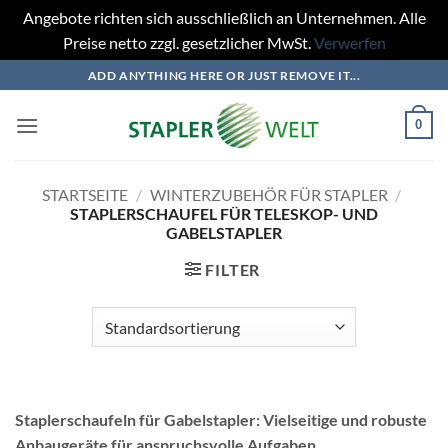
Angebote richten sich ausschließlich an Unternehmen. Alle
Preise netto zzgl. gesetzlicher MwSt.
Verwerfen
Zum
ADD ANYTHING HERE OR JUST REMOVE IT...
Inhalt
springen
0
STARTSEITE
/
WINTERZUBEHÖR FÜR STAPLER
/
STAPLERSCHAUFEL FÜR TELESKOP- UND
GABELSTAPLER
FILTER
Staplerschaufeln für Gabelstapler: Vielseitige und robuste
Anbaugeräte für anspruchsvolle Aufgaben