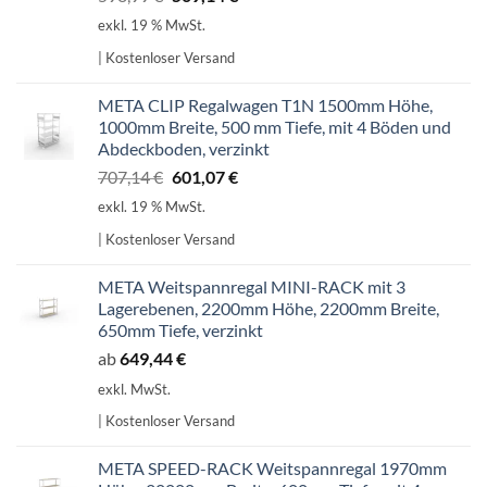
Preis
Preis
exkl. 19 % MwSt.
war:
ist:
| Kostenloser Versand
598,99 €
509,14 €.
META CLIP Regalwagen T1N 1500mm Höhe,
1000mm Breite, 500 mm Tiefe, mit 4 Böden und
Abdeckboden, verzinkt
Ursprünglicher
Aktueller
707,14
€
601,07
€
Preis
Preis
exkl. 19 % MwSt.
war:
ist:
| Kostenloser Versand
707,14 €
601,07 €.
META Weitspannregal MINI-RACK mit 3
Lagerebenen, 2200mm Höhe, 2200mm Breite,
650mm Tiefe, verzinkt
ab
649,44
€
exkl. MwSt.
| Kostenloser Versand
META SPEED-RACK Weitspannregal 1970mm