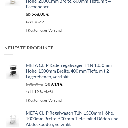
Höhe, 20000mm Breite, 600mm Tiefe, mit 4
Fachebenen
ab
568,00
€
exkl. MwSt.
| Kostenloser Versand
NEUESTE PRODUKTE
META CLIP Räderregalwagen T1N 1850mm
Höhe, 1300mm Breite, 400 mm Tiefe, mit 2
Lagerebenen, verzinkt
Ursprünglicher
Aktueller
598,99
€
509,14
€
Preis
Preis
exkl. 19 % MwSt.
war:
ist:
| Kostenloser Versand
598,99 €
509,14 €.
META CLIP Regalwagen T1N 1500mm Höhe,
1000mm Breite, 500 mm Tiefe, mit 4 Böden und
Abdeckboden, verzinkt