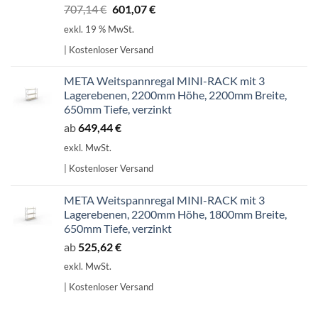
Ursprünglicher
Aktueller
707,14
€
601,07
€
Preis
Preis
exkl. 19 % MwSt.
war:
ist:
| Kostenloser Versand
707,14 €
601,07 €.
META Weitspannregal MINI-RACK mit 3
Lagerebenen, 2200mm Höhe, 2200mm Breite,
650mm Tiefe, verzinkt
ab
649,44
€
exkl. MwSt.
| Kostenloser Versand
META Weitspannregal MINI-RACK mit 3
Lagerebenen, 2200mm Höhe, 1800mm Breite,
650mm Tiefe, verzinkt
ab
525,62
€
exkl. MwSt.
| Kostenloser Versand