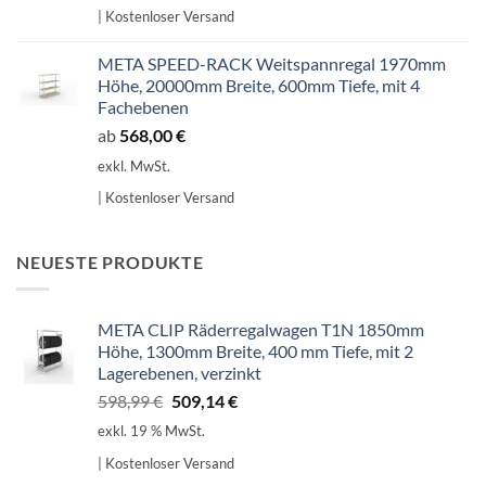
| Kostenloser Versand
META SPEED-RACK Weitspannregal 1970mm
Höhe, 20000mm Breite, 600mm Tiefe, mit 4
Fachebenen
ab
568,00
€
exkl. MwSt.
| Kostenloser Versand
NEUESTE PRODUKTE
META CLIP Räderregalwagen T1N 1850mm
Höhe, 1300mm Breite, 400 mm Tiefe, mit 2
Lagerebenen, verzinkt
Ursprünglicher
Aktueller
598,99
€
509,14
€
Preis
Preis
exkl. 19 % MwSt.
war:
ist:
| Kostenloser Versand
598,99 €
509,14 €.