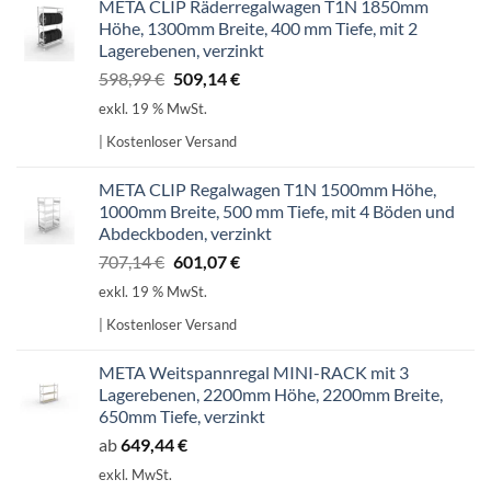
META CLIP Räderregalwagen T1N 1850mm
Höhe, 1300mm Breite, 400 mm Tiefe, mit 2
Lagerebenen, verzinkt
Ursprünglicher
Aktueller
598,99
€
509,14
€
Preis
Preis
exkl. 19 % MwSt.
war:
ist:
| Kostenloser Versand
598,99 €
509,14 €.
META CLIP Regalwagen T1N 1500mm Höhe,
1000mm Breite, 500 mm Tiefe, mit 4 Böden und
Abdeckboden, verzinkt
Ursprünglicher
Aktueller
707,14
€
601,07
€
Preis
Preis
exkl. 19 % MwSt.
war:
ist:
| Kostenloser Versand
707,14 €
601,07 €.
META Weitspannregal MINI-RACK mit 3
Lagerebenen, 2200mm Höhe, 2200mm Breite,
650mm Tiefe, verzinkt
ab
649,44
€
exkl. MwSt.