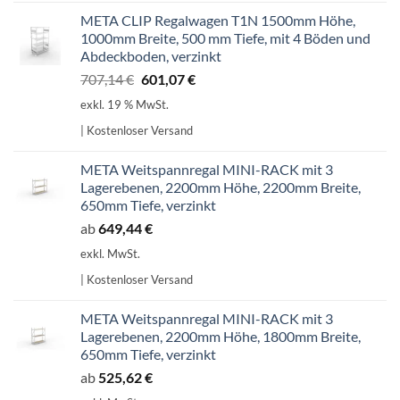
META CLIP Regalwagen T1N 1500mm Höhe,
1000mm Breite, 500 mm Tiefe, mit 4 Böden und
Abdeckboden, verzinkt
Ursprünglicher
Aktueller
707,14
€
601,07
€
Preis
Preis
exkl. 19 % MwSt.
war:
ist:
| Kostenloser Versand
707,14 €
601,07 €.
META Weitspannregal MINI-RACK mit 3
Lagerebenen, 2200mm Höhe, 2200mm Breite,
650mm Tiefe, verzinkt
ab
649,44
€
exkl. MwSt.
| Kostenloser Versand
META Weitspannregal MINI-RACK mit 3
Lagerebenen, 2200mm Höhe, 1800mm Breite,
650mm Tiefe, verzinkt
ab
525,62
€