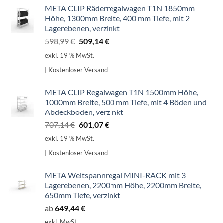
META CLIP Räderregalwagen T1N 1850mm
Höhe, 1300mm Breite, 400 mm Tiefe, mit 2
Lagerebenen, verzinkt
Ursprünglicher
Aktueller
598,99
€
509,14
€
Preis
Preis
exkl. 19 % MwSt.
war:
ist:
| Kostenloser Versand
598,99 €
509,14 €.
META CLIP Regalwagen T1N 1500mm Höhe,
1000mm Breite, 500 mm Tiefe, mit 4 Böden und
Abdeckboden, verzinkt
Ursprünglicher
Aktueller
707,14
€
601,07
€
Preis
Preis
exkl. 19 % MwSt.
war:
ist:
| Kostenloser Versand
707,14 €
601,07 €.
META Weitspannregal MINI-RACK mit 3
Lagerebenen, 2200mm Höhe, 2200mm Breite,
650mm Tiefe, verzinkt
ab
649,44
€
exkl. MwSt.