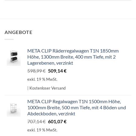
ANGEBOTE
META CLIP Räderregalwagen T1N 1850mm
Höhe, 1300mm Breite, 400 mm Tiefe, mit 2
Lagerebenen, verzinkt
Ursprünglicher
Aktueller
598,99
€
509,14
€
Preis
Preis
exkl. 19 % MwSt.
war:
ist:
| Kostenloser Versand
598,99 €
509,14 €.
META CLIP Regalwagen T1N 1500mm Höhe,
1000mm Breite, 500 mm Tiefe, mit 4 Böden und
Abdeckboden, verzinkt
Ursprünglicher
Aktueller
707,14
€
601,07
€
Preis
Preis
exkl. 19 % MwSt.
war:
ist: