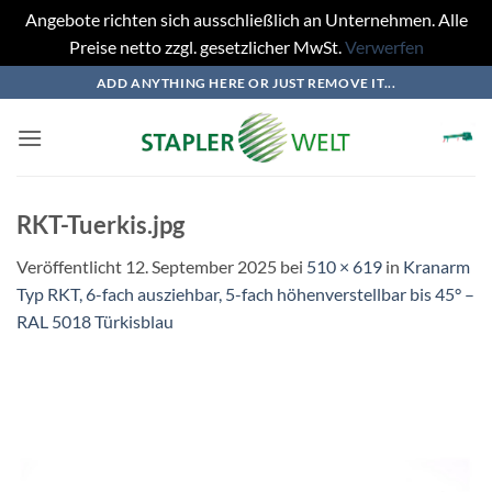
Angebote richten sich ausschließlich an Unternehmen. Alle
Preise netto zzgl. gesetzlicher MwSt.
Verwerfen
Zum
ADD ANYTHING HERE OR JUST REMOVE IT...
Inhalt
springen
RKT-Tuerkis.jpg
Veröffentlicht
12. September 2025
bei
510 × 619
in
Kranarm
Typ RKT, 6-fach ausziehbar, 5-fach höhenverstellbar bis 45° –
RAL 5018 Türkisblau