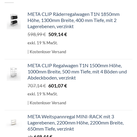
META CLIP Räderregalwagen T1N 1850mm
Höhe, 1300mm Breite, 400 mm Tiefe, mit 2
Lagerebenen, verzinkt
Ursprünglicher
Aktueller
598,99
€
509,14
€
Preis
Preis
exkl. 19 % MwSt.
war:
ist:
| Kostenloser Versand
598,99 €
509,14 €.
META CLIP Regalwagen T1N 1500mm Höhe,
1000mm Breite, 500 mm Tiefe, mit 4 Böden und
Abdeckboden, verzinkt
Ursprünglicher
Aktueller
707,14
€
601,07
€
Preis
Preis
exkl. 19 % MwSt.
war:
ist:
| Kostenloser Versand
707,14 €
601,07 €.
META Weitspannregal MINI-RACK mit 3
Lagerebenen, 2200mm Höhe, 2200mm Breite,
650mm Tiefe, verzinkt
ab
649,44
€