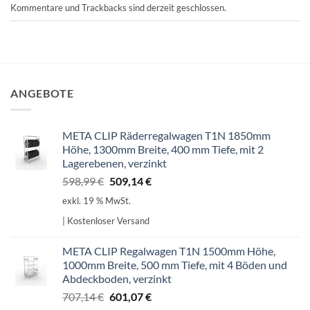
Kommentare und Trackbacks sind derzeit geschlossen.
ANGEBOTE
META CLIP Räderregalwagen T1N 1850mm
Höhe, 1300mm Breite, 400 mm Tiefe, mit 2
Lagerebenen, verzinkt
Ursprünglicher
Aktueller
598,99
€
509,14
€
Preis
Preis
exkl. 19 % MwSt.
war:
ist:
| Kostenloser Versand
598,99 €
509,14 €.
META CLIP Regalwagen T1N 1500mm Höhe,
1000mm Breite, 500 mm Tiefe, mit 4 Böden und
Abdeckboden, verzinkt
Ursprünglicher
Aktueller
707,14
€
601,07
€