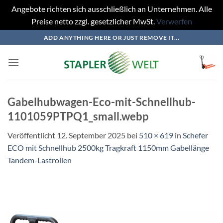
Angebote richten sich ausschließlich an Unternehmen. Alle
Preise netto zzgl. gesetzlicher MwSt.
Verwerfen
Zum
ADD ANYTHING HERE OR JUST REMOVE IT...
Inhalt
springen
Gabelhubwagen-Eco-mit-Schnellhub-
1101059PTPQ1_small.webp
Veröffentlicht
12. September 2025
bei
510 × 619
in
Schefer
ECO mit Schnellhub 2500kg Tragkraft 1150mm Gabellänge
Tandem-Lastrollen