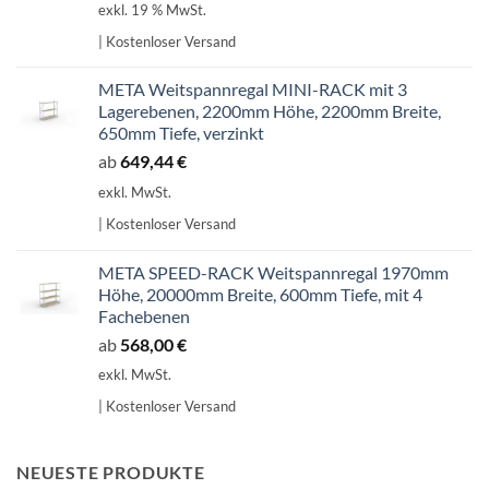
Preis
Preis
exkl. 19 % MwSt.
war:
ist:
| Kostenloser Versand
707,14 €
601,07 €.
META Weitspannregal MINI-RACK mit 3
Lagerebenen, 2200mm Höhe, 2200mm Breite,
650mm Tiefe, verzinkt
ab
649,44
€
exkl. MwSt.
| Kostenloser Versand
META SPEED-RACK Weitspannregal 1970mm
Höhe, 20000mm Breite, 600mm Tiefe, mit 4
Fachebenen
ab
568,00
€
exkl. MwSt.
| Kostenloser Versand
NEUESTE PRODUKTE