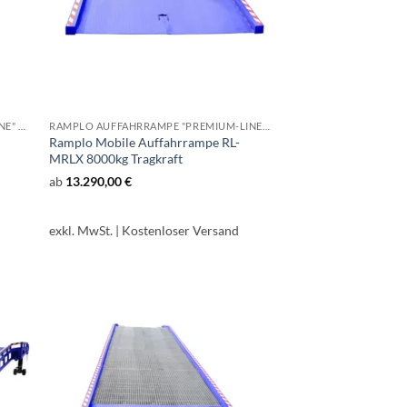
RAMPLO AUFFAHRRAMPE "BUDGET-LINE" RL-MREC
RAMPLO AUFFAHRRAMPE "PREMIUM-LINE" RL-MRLX
Ramplo Mobile Auffahrrampe RL-
MRLX 8000kg Tragkraft
ab
13.290,00
€
exkl. MwSt.
| Kostenloser Versand