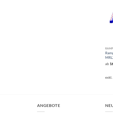
Ramp
MRLX
ab
1
exkl
ANGEBOTE
NE