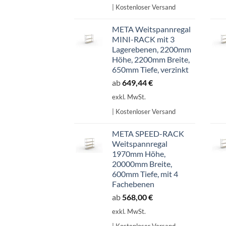
| Kostenloser Versand
707,14 €
601,07 €.
META Weitspannregal
MINI-RACK mit 3
Lagerebenen, 2200mm
Höhe, 2200mm Breite,
650mm Tiefe, verzinkt
ab
649,44
€
exkl. MwSt.
| Kostenloser Versand
META SPEED-RACK
Weitspannregal
1970mm Höhe,
20000mm Breite,
600mm Tiefe, mit 4
Fachebenen
ab
568,00
€
exkl. MwSt.