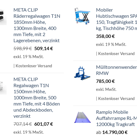
META CLIP
Mobiler
Räderregalwagen T1N
Hubtischwagen SP
1850mm Höhe,
150, Tragfähigkeit 
1300mm Breite, 400
kg, Tischhöhe 750
mm Tiefe, mit 2
358,00
€
Lagerebenen, verzinkt
exkl. 19 % MwSt.
Ursprünglicher
Aktueller
598,99
€
509,14
€
| Kostenloser Versand
Preis
Preis
exkl. 19 % MwSt.
war:
ist:
| Kostenloser Versand
Mülltonnenwender
598,99 €
509,14 €.
RMW
META CLIP
785,00
€
Regalwagen T1N
exkl. MwSt.
1500mm Höhe,
1000mm Breite, 500
| Kostenloser Versand
mm Tiefe, mit 4 Böden
und Abdeckboden,
Ramplo Mobile
verzinkt
Auffahrrampe RL-
Ursprünglicher
Aktueller
707,14
€
601,07
€
12000kg Tragkraft
Preis
Preis
ab
14.790,00
€
exkl. 19 % MwSt.
war:
ist: