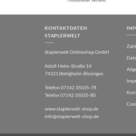
| Kostenloser Versand
KONTAKTDATEN
IN
STAPLERWELT
Zah
Staplerwelt Onlineshop GmbH
Date
Adolf-Heim-Straße 14
Allg
74321 Bietigheim-Bissingen
Imp
Telefon 07142 35035-78
Kon
Telefax 07142 35035-80
Cook
www.staplerwelt-shop.de
info@staplerwelt-shop.de