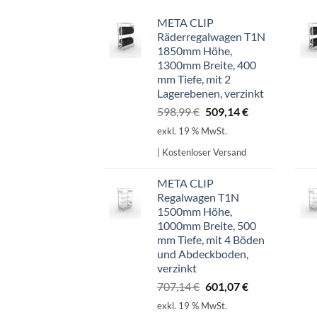
META CLIP
Räderregalwagen T1N
1850mm Höhe,
1300mm Breite, 400
mm Tiefe, mit 2
Lagerebenen, verzinkt
Ursprünglicher
Aktueller
598,99
€
509,14
€
Preis
Preis
exkl. 19 % MwSt.
war:
ist:
| Kostenloser Versand
598,99 €
509,14 €.
META CLIP
Regalwagen T1N
1500mm Höhe,
1000mm Breite, 500
mm Tiefe, mit 4 Böden
und Abdeckboden,
verzinkt
Ursprünglicher
Aktueller
707,14
€
601,07
€
Preis
Preis
exkl. 19 % MwSt.
war:
ist: