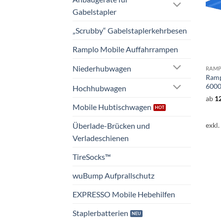
Gabelstapler
„Scrubby“ Gabelstaplerkehrbesen
Ramplo Mobile Auffahrrampen
Niederhubwagen
Ramp
6000
Hochhubwagen
ab
1
Mobile Hubtischwagen
exkl
Überlade-Brücken und
Verladeschienen
TireSocks™
wuBump Aufprallschutz
EXPRESSO Mobile Hebehilfen
Staplerbatterien