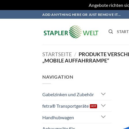
Angebote richten sic
Zum
ADD ANYTHING HERE OR JUST REMOVE IT...
Inhalt
springen
START
STARTSEITE
/
PRODUKTE VERSCH
„MOBILE AUFFAHRRAMPE“
NAVIGATION
Gabelzinken und Zubehör
fetra® Transportgeräte
Handhubwagen
Anbaugeräte für