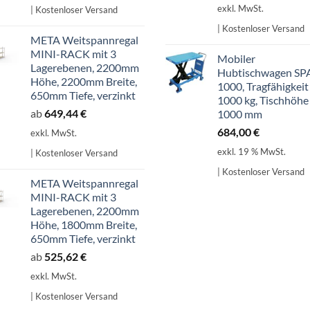
exkl. MwSt.
| Kostenloser Versand
707,14 €
601,07 €.
| Kostenloser Versand
META Weitspannregal
MINI-RACK mit 3
Mobiler
Lagerebenen, 2200mm
Hubtischwagen SP
Höhe, 2200mm Breite,
1000, Tragfähigkeit
650mm Tiefe, verzinkt
1000 kg, Tischhöhe
ab
649,44
€
1000 mm
684,00
€
exkl. MwSt.
exkl. 19 % MwSt.
| Kostenloser Versand
| Kostenloser Versand
META Weitspannregal
MINI-RACK mit 3
Lagerebenen, 2200mm
Höhe, 1800mm Breite,
650mm Tiefe, verzinkt
ab
525,62
€
exkl. MwSt.
| Kostenloser Versand