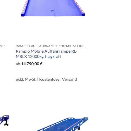
RAMPLO AUFFAHRRAMPE "BUDGET-LINE" RL-MREC
RAMPLO AUFFAHRRAMPE "PREMIUM-LINE" RL-MRLX
Ramplo Mobile Auffahrrampe RL-
MRLX 12000kg Tragkraft
ab
14.790,00
€
exkl. MwSt.
| Kostenloser Versand