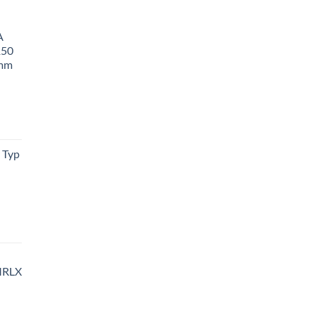
A
150
 mm
 Typ
MRLX