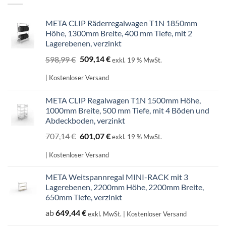
META CLIP Räderregalwagen T1N 1850mm
Höhe, 1300mm Breite, 400 mm Tiefe, mit 2
Lagerebenen, verzinkt
Ursprünglicher
Aktueller
598,99
€
509,14
€
exkl. 19 % MwSt.
Preis
Preis
war:
ist:
| Kostenloser Versand
598,99 €
509,14 €.
META CLIP Regalwagen T1N 1500mm Höhe,
1000mm Breite, 500 mm Tiefe, mit 4 Böden und
Abdeckboden, verzinkt
Ursprünglicher
Aktueller
707,14
€
601,07
€
exkl. 19 % MwSt.
Preis
Preis
war:
ist:
| Kostenloser Versand
707,14 €
601,07 €.
META Weitspannregal MINI-RACK mit 3
Lagerebenen, 2200mm Höhe, 2200mm Breite,
650mm Tiefe, verzinkt
ab
649,44
€
exkl. MwSt.
| Kostenloser Versand