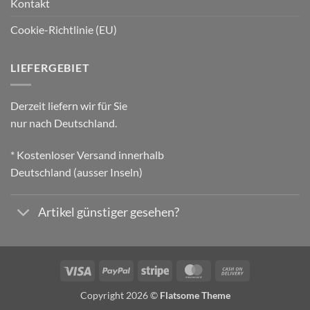
Kontakt
Cookie-Richtlinie (EU)
LIEFERGEBIET
Derzeit liefern wir für Sie
nur nach Deutschland.
* Kostenloser Versand innerhalb
Deutschland (ausser Inseln)
Artikel günstiger gesehen?
Visa
PayPal
Stripe
MasterCard
Cash
On
Copyright 2026 ©
Flatsome Theme
Delivery