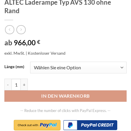
ALTEC Laderampe Typ AVS 130 ohne
Rand
ab
966,00
€
exkl. MwSt.
| Kostenloser Versand
Länge (mm)
ALTEC Laderampe Typ AVS 130 ohne Rand Menge
IN DEN WARENKORB
-- Reduce the number of clicks with PayPal Express. --