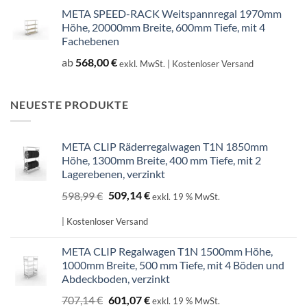
META SPEED-RACK Weitspannregal 1970mm
Höhe, 20000mm Breite, 600mm Tiefe, mit 4
Fachebenen
ab
568,00
€
exkl. MwSt.
| Kostenloser Versand
NEUESTE PRODUKTE
META CLIP Räderregalwagen T1N 1850mm
Höhe, 1300mm Breite, 400 mm Tiefe, mit 2
Lagerebenen, verzinkt
Ursprünglicher
Aktueller
598,99
€
509,14
€
exkl. 19 % MwSt.
Preis
Preis
war:
ist:
| Kostenloser Versand
598,99 €
509,14 €.
META CLIP Regalwagen T1N 1500mm Höhe,
1000mm Breite, 500 mm Tiefe, mit 4 Böden und
Abdeckboden, verzinkt
Ursprünglicher
Aktueller
707,14
€
601,07
€
exkl. 19 % MwSt.