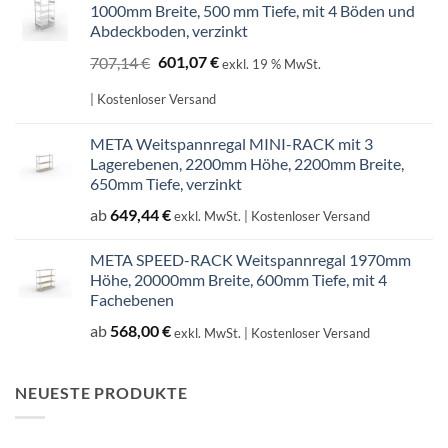
1000mm Breite, 500 mm Tiefe, mit 4 Böden und
Abdeckboden, verzinkt
Ursprünglicher
Aktueller
707,14
€
601,07
€
exkl. 19 % MwSt.
Preis
Preis
war:
ist:
| Kostenloser Versand
707,14 €
601,07 €.
META Weitspannregal MINI-RACK mit 3
Lagerebenen, 2200mm Höhe, 2200mm Breite,
650mm Tiefe, verzinkt
ab
649,44
€
exkl. MwSt.
| Kostenloser Versand
META SPEED-RACK Weitspannregal 1970mm
Höhe, 20000mm Breite, 600mm Tiefe, mit 4
Fachebenen
ab
568,00
€
exkl. MwSt.
| Kostenloser Versand
NEUESTE PRODUKTE