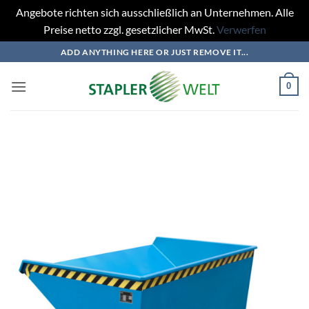
Angebote richten sich ausschließlich an Unternehmen. Alle
Preise netto zzgl. gesetzlicher MwSt.
Verwerfen
Zum
ADD ANYTHING HERE OR JUST REMOVE IT...
Inhalt
springen
0