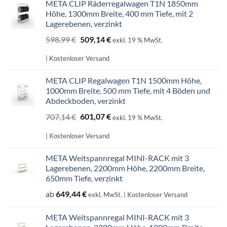
META CLIP Räderregalwagen T1N 1850mm
Höhe, 1300mm Breite, 400 mm Tiefe, mit 2
Lagerebenen, verzinkt
Ursprünglicher
Aktueller
598,99
€
509,14
€
exkl. 19 % MwSt.
Preis
Preis
war:
ist:
| Kostenloser Versand
598,99 €
509,14 €.
META CLIP Regalwagen T1N 1500mm Höhe,
1000mm Breite, 500 mm Tiefe, mit 4 Böden und
Abdeckboden, verzinkt
Ursprünglicher
Aktueller
707,14
€
601,07
€
exkl. 19 % MwSt.
Preis
Preis
war:
ist:
| Kostenloser Versand
707,14 €
601,07 €.
META Weitspannregal MINI-RACK mit 3
Lagerebenen, 2200mm Höhe, 2200mm Breite,
650mm Tiefe, verzinkt
ab
649,44
€
exkl. MwSt.
| Kostenloser Versand
META Weitspannregal MINI-RACK mit 3