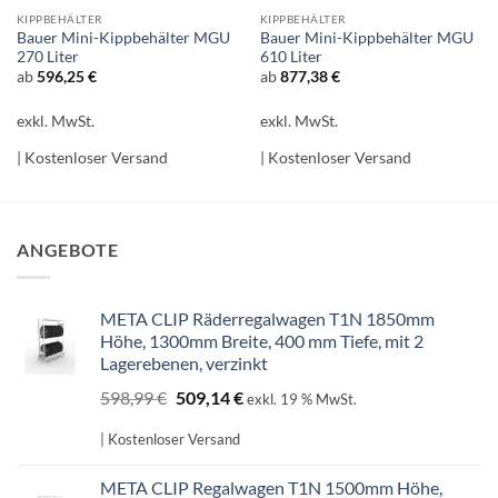
KIPPBEHÄLTER
KIPPBEHÄLTER
Bauer Mini-Kippbehälter MGU
Bauer Mini-Kippbehälter MGU
270 Liter
610 Liter
ab
596,25
€
ab
877,38
€
exkl. MwSt.
exkl. MwSt.
| Kostenloser Versand
| Kostenloser Versand
ANGEBOTE
META CLIP Räderregalwagen T1N 1850mm
Höhe, 1300mm Breite, 400 mm Tiefe, mit 2
Lagerebenen, verzinkt
Ursprünglicher
Aktueller
598,99
€
509,14
€
exkl. 19 % MwSt.
Preis
Preis
war:
ist:
| Kostenloser Versand
598,99 €
509,14 €.
META CLIP Regalwagen T1N 1500mm Höhe,