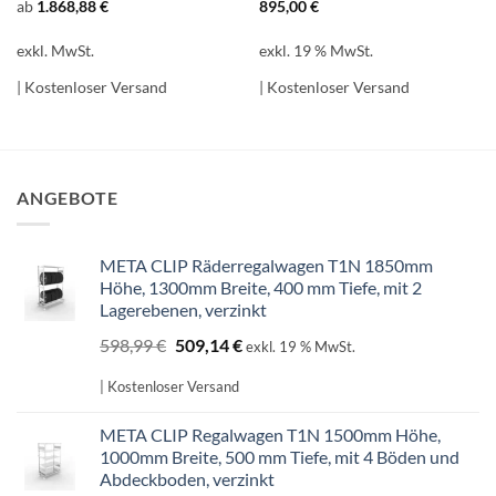
ab
1.868,88
€
895,00
€
exkl. MwSt.
exkl. 19 % MwSt.
| Kostenloser Versand
| Kostenloser Versand
ANGEBOTE
META CLIP Räderregalwagen T1N 1850mm
Höhe, 1300mm Breite, 400 mm Tiefe, mit 2
Lagerebenen, verzinkt
Ursprünglicher
Aktueller
598,99
€
509,14
€
exkl. 19 % MwSt.
Preis
Preis
war:
ist:
| Kostenloser Versand
598,99 €
509,14 €.
META CLIP Regalwagen T1N 1500mm Höhe,
1000mm Breite, 500 mm Tiefe, mit 4 Böden und
Abdeckboden, verzinkt