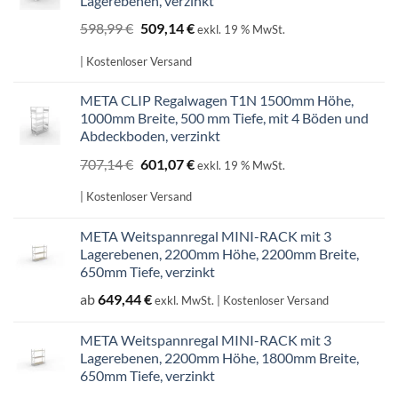
Lagerebenen, verzinkt
Ursprünglicher
Aktueller
598,99
€
509,14
€
exkl. 19 % MwSt.
Preis
Preis
war:
ist:
| Kostenloser Versand
598,99 €
509,14 €.
META CLIP Regalwagen T1N 1500mm Höhe,
1000mm Breite, 500 mm Tiefe, mit 4 Böden und
Abdeckboden, verzinkt
Ursprünglicher
Aktueller
707,14
€
601,07
€
exkl. 19 % MwSt.
Preis
Preis
war:
ist:
| Kostenloser Versand
707,14 €
601,07 €.
META Weitspannregal MINI-RACK mit 3
Lagerebenen, 2200mm Höhe, 2200mm Breite,
650mm Tiefe, verzinkt
ab
649,44
€
exkl. MwSt.
| Kostenloser Versand
META Weitspannregal MINI-RACK mit 3
Lagerebenen, 2200mm Höhe, 1800mm Breite,
650mm Tiefe, verzinkt