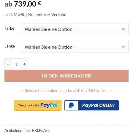
ab
739,00
€
exkl. MwSt.
| Kostenloser Versand
Farbe
Länge
Lastarm Typ RLA, Traglast 500 - 5000kg, Länge 1500 / 2400 mm Meng
IN DEN WARENKORB
-- Reduce the number of clicks with PayPal Express. --
Artikelnummer:
RRI.RLA-5