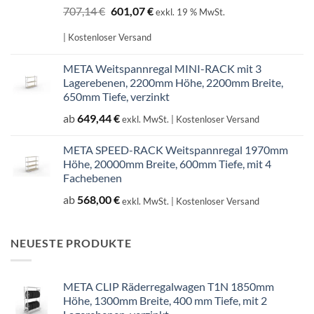
Ursprünglicher
Aktueller
707,14
€
601,07
€
exkl. 19 % MwSt.
Preis
Preis
war:
ist:
| Kostenloser Versand
707,14 €
601,07 €.
META Weitspannregal MINI-RACK mit 3
Lagerebenen, 2200mm Höhe, 2200mm Breite,
650mm Tiefe, verzinkt
ab
649,44
€
exkl. MwSt.
| Kostenloser Versand
META SPEED-RACK Weitspannregal 1970mm
Höhe, 20000mm Breite, 600mm Tiefe, mit 4
Fachebenen
ab
568,00
€
exkl. MwSt.
| Kostenloser Versand
NEUESTE PRODUKTE
META CLIP Räderregalwagen T1N 1850mm
Höhe, 1300mm Breite, 400 mm Tiefe, mit 2