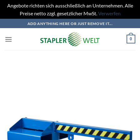
Angebote richten sich ausschließlich an Unternehmen. Alle
Preise netto zzgl. gesetzlicher MwSt.
Verwerfen
Zum
ADD ANYTHING HERE OR JUST REMOVE IT...
Inhalt
springen
0