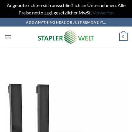
Angebote richten sich ausschließlich an Unternehmen. Alle
Preise netto zzgl. gesetzlicher MwSt.
Verwerfen
Zum
ADD ANYTHING HERE OR JUST REMOVE IT...
Inhalt
springen
0