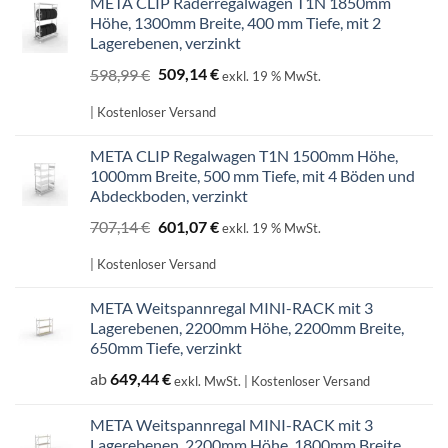
META CLIP Räderregalwagen T1N 1850mm
Höhe, 1300mm Breite, 400 mm Tiefe, mit 2
Lagerebenen, verzinkt
Ursprünglicher
Aktueller
598,99
€
509,14
€
exkl. 19 % MwSt.
Preis
Preis
war:
ist:
| Kostenloser Versand
598,99 €
509,14 €.
META CLIP Regalwagen T1N 1500mm Höhe,
1000mm Breite, 500 mm Tiefe, mit 4 Böden und
Abdeckboden, verzinkt
Ursprünglicher
Aktueller
707,14
€
601,07
€
exkl. 19 % MwSt.
Preis
Preis
war:
ist:
| Kostenloser Versand
707,14 €
601,07 €.
META Weitspannregal MINI-RACK mit 3
Lagerebenen, 2200mm Höhe, 2200mm Breite,
650mm Tiefe, verzinkt
ab
649,44
€
exkl. MwSt.
| Kostenloser Versand
META Weitspannregal MINI-RACK mit 3
Lagerebenen, 2200mm Höhe, 1800mm Breite,