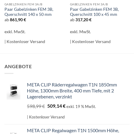
GABELZINKEN FEM 3A/B
GABELZINKEN FEM 3A/B
Paar Gabelzinken FEM 3B,
Paar Gabelzinken FEM 3B,
Querschnitt 140 x 50 mm
Querschnitt 100 x 45 mm
ab
861,90
€
ab
317,20
€
exkl. MwSt.
exkl. MwSt.
| Kostenloser Versand
| Kostenloser Versand
ANGEBOTE
META CLIP Räderregalwagen T1N 1850mm
Höhe, 1300mm Breite, 400 mm Tiefe, mit 2
Lagerebenen, verzinkt
Ursprünglicher
Aktueller
598,99
€
509,14
€
exkl. 19 % MwSt.
Preis
Preis
war:
ist:
| Kostenloser Versand
598,99 €
509,14 €.
META CLIP Regalwagen T1N 1500mm Höhe,