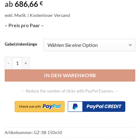
ab
686,66
€
exkl. MwSt.
| Kostenloser Versand
– Preis pro Paar –
Gabelzinkenlänge
Paar Gabelzinken FEM 3B, Querschnitt 150 x 50 mm Menge
IN DEN WARENKORB
-- Reduce the number of clicks with PayPal Express. --
Artikelnummer:
GZ-3B-150x50