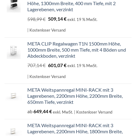
Höhe, 1300mm Breite, 400 mm Tiefe, mit 2
Lagerebenen, verzinkt
Ursprünglicher
Aktueller
598,99
€
509,14
€
exkl. 19 % MwSt.
Preis
Preis
war:
ist:
| Kostenloser Versand
598,99 €
509,14 €.
META CLIP Regalwagen T1N 1500mm Höhe,
1000mm Breite, 500 mm Tiefe, mit 4 Böden und
Abdeckboden, verzinkt
Ursprünglicher
Aktueller
707,14
€
601,07
€
exkl. 19 % MwSt.
Preis
Preis
war:
ist:
| Kostenloser Versand
707,14 €
601,07 €.
META Weitspannregal MINI-RACK mit 3
Lagerebenen, 2200mm Höhe, 2200mm Breite,
650mm Tiefe, verzinkt
ab
649,44
€
exkl. MwSt.
| Kostenloser Versand
META Weitspannregal MINI-RACK mit 3
Lagerebenen, 2200mm Höhe, 1800mm Breite,