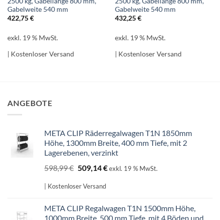
2500 kg, Gabellänge 800 mm,
2500 kg, Gabellänge 800 mm,
Gabelweite 540 mm
Gabelweite 540 mm
422,75
€
432,25
€
exkl. 19 % MwSt.
exkl. 19 % MwSt.
| Kostenloser Versand
| Kostenloser Versand
ANGEBOTE
META CLIP Räderregalwagen T1N 1850mm
Höhe, 1300mm Breite, 400 mm Tiefe, mit 2
Lagerebenen, verzinkt
Ursprünglicher
Aktueller
598,99
€
509,14
€
exkl. 19 % MwSt.
Preis
Preis
war:
ist:
| Kostenloser Versand
598,99 €
509,14 €.
META CLIP Regalwagen T1N 1500mm Höhe,
1000mm Breite, 500 mm Tiefe, mit 4 Böden und