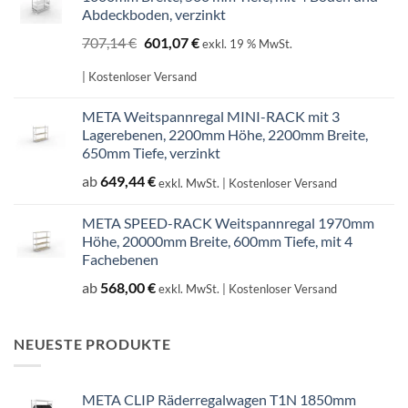
Abdeckboden, verzinkt
Ursprünglicher
Aktueller
707,14
€
601,07
€
exkl. 19 % MwSt.
Preis
Preis
war:
ist:
| Kostenloser Versand
707,14 €
601,07 €.
META Weitspannregal MINI-RACK mit 3
Lagerebenen, 2200mm Höhe, 2200mm Breite,
650mm Tiefe, verzinkt
ab
649,44
€
exkl. MwSt.
| Kostenloser Versand
META SPEED-RACK Weitspannregal 1970mm
Höhe, 20000mm Breite, 600mm Tiefe, mit 4
Fachebenen
ab
568,00
€
exkl. MwSt.
| Kostenloser Versand
NEUESTE PRODUKTE
META CLIP Räderregalwagen T1N 1850mm