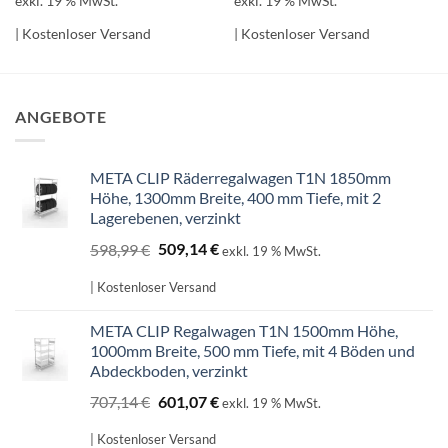
exkl. 19 % MwSt.
exkl. 19 % MwSt.
| Kostenloser Versand
| Kostenloser Versand
ANGEBOTE
META CLIP Räderregalwagen T1N 1850mm
Höhe, 1300mm Breite, 400 mm Tiefe, mit 2
Lagerebenen, verzinkt
Ursprünglicher
Aktueller
598,99
€
509,14
€
exkl. 19 % MwSt.
Preis
Preis
war:
ist:
| Kostenloser Versand
598,99 €
509,14 €.
META CLIP Regalwagen T1N 1500mm Höhe,
1000mm Breite, 500 mm Tiefe, mit 4 Böden und
Abdeckboden, verzinkt
Ursprünglicher
Aktueller
707,14
€
601,07
€
exkl. 19 % MwSt.
Preis
Preis
war:
ist:
| Kostenloser Versand