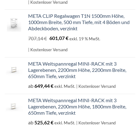
war:
ist:
| Kostenloser Versand
598,99 €
509,14 €.
META CLIP Regalwagen T1N 1500mm Höhe,
1000mm Breite, 500 mm Tiefe, mit 4 Böden und
Abdeckboden, verzinkt
Ursprünglicher
Aktueller
707,14
€
601,07
€
exkl. 19 % MwSt.
Preis
Preis
war:
ist:
| Kostenloser Versand
707,14 €
601,07 €.
META Weitspannregal MINI-RACK mit 3
Lagerebenen, 2200mm Höhe, 2200mm Breite,
650mm Tiefe, verzinkt
ab
649,44
€
exkl. MwSt.
| Kostenloser Versand
META Weitspannregal MINI-RACK mit 3
Lagerebenen, 2200mm Höhe, 1800mm Breite,
650mm Tiefe, verzinkt
ab
525,62
€
exkl. MwSt.
| Kostenloser Versand