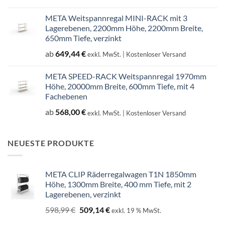
707,14 €
601,07 €.
META Weitspannregal MINI-RACK mit 3
Lagerebenen, 2200mm Höhe, 2200mm Breite,
650mm Tiefe, verzinkt
ab
649,44
€
exkl. MwSt.
| Kostenloser Versand
META SPEED-RACK Weitspannregal 1970mm
Höhe, 20000mm Breite, 600mm Tiefe, mit 4
Fachebenen
ab
568,00
€
exkl. MwSt.
| Kostenloser Versand
NEUESTE PRODUKTE
META CLIP Räderregalwagen T1N 1850mm
Höhe, 1300mm Breite, 400 mm Tiefe, mit 2
Lagerebenen, verzinkt
Ursprünglicher
Aktueller
598,99
€
509,14
€
exkl. 19 % MwSt.
Preis
Preis