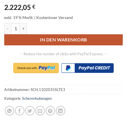
2.222,05
€
exkl. 19 % MwSt.
| Kostenloser Versand
Eco SLTE3, Tragfähigkeit 1000 kg, Gabellänge 1170 mm, Gabelweite
IN DEN WARENKORB
-- Reduce the number of clicks with PayPal Express. --
Artikelnummer:
SCH.1102035SLTE3
Kategorie:
Scherenhubwagen