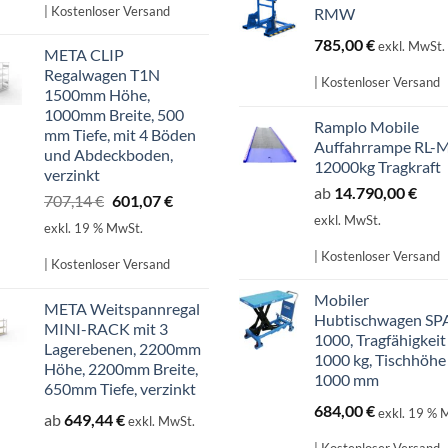
598,99 €
509,14 €.
| Kostenloser Versand
RMW
785,00
€
exkl. MwSt.
META CLIP
Regalwagen T1N
| Kostenloser Versand
1500mm Höhe,
1000mm Breite, 500
Ramplo Mobile
mm Tiefe, mit 4 Böden
Auffahrrampe RL-
und Abdeckboden,
12000kg Tragkraft
verzinkt
ab
14.790,00
€
Ursprünglicher
Aktueller
707,14
€
601,07
€
Preis
Preis
exkl. MwSt.
exkl. 19 % MwSt.
war:
ist:
| Kostenloser Versand
707,14 €
601,07 €.
| Kostenloser Versand
Mobiler
META Weitspannregal
Hubtischwagen SP
MINI-RACK mit 3
1000, Tragfähigkeit
Lagerebenen, 2200mm
1000 kg, Tischhöhe
Höhe, 2200mm Breite,
1000 mm
650mm Tiefe, verzinkt
684,00
€
exkl. 19 % 
ab
649,44
€
exkl. MwSt.