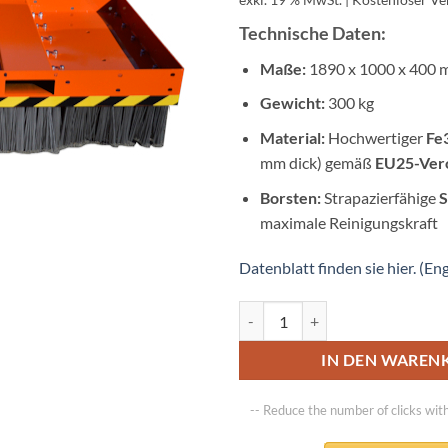
war:
2.450,0
Technische Daten:
Maße:
1890 x 1000 x 400
Gewicht:
300 kg
Material:
Hochwertiger
Fe
mm dick) gemäß
EU25-Ver
Borsten:
Strapazierfähige
S
maximale Reinigungskraft
Datenblatt finden sie hier. (Eng
Staplerkehrbesen Scrubby 200 I
IN DEN WAREN
-- Reduce the number of clicks wit