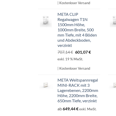
598,99 €
509,14 €.
| Kostenloser Versand
META CLIP
Regalwagen T1N
1500mm Höhe,
1000mm Breite, 500
mm Tiefe, mit 4 Böden
und Abdeckboden,
verzinkt
Ursprünglicher
Aktueller
707,14
€
601,07
€
Preis
Preis
exkl. 19 % MwSt.
war:
ist:
707,14 €
601,07 €.
| Kostenloser Versand
META Weitspannregal
MINI-RACK mit 3
Lagerebenen, 2200mm
Höhe, 2200mm Breite,
650mm Tiefe, verzinkt
ab
649,44
€
exkl. MwSt.