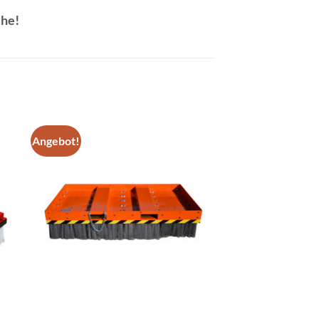
che!
Angebot!