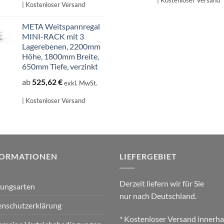
| Kostenloser Versand
| Kostenloser Versand
META Weitspannregal
MINI-RACK mit 3
Lagerebenen, 2200mm
Höhe, 1800mm Breite,
650mm Tiefe, verzinkt
ab
525,62
€
exkl. MwSt.
| Kostenloser Versand
FORMATIONEN
LIEFERGEBIET
Derzeit liefern wir für Sie
lungsarten
nur nach Deutschland.
nschutzerklärung
* Kostenloser Versand innerha