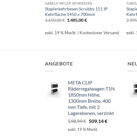
RBESEN
GABELSTAPLER-KEHRBESEN
GABE
crubby 251 I
Staplerkehrbesen Scrubby 151 IP
Stapl
x 700mm
Kehrfläche 1450 x 700mm
Kehr
glicher
Aktueller
Ursprünglicher
Aktueller
00
€
1.650,00
€
1.485,00
€
2.39
Preis
Preis
Preis
ist:
war:
ist:
0 €
2.385,00 €.
1.650,00 €
1.485,00 €.
Kostenloser Versand
exkl. 19 % MwSt.
| Kostenloser Versand
exkl.
ANGEBOTE
NE
META CLIP
Räderregalwagen T1N
1850mm Höhe,
1300mm Breite, 400
mm Tiefe, mit 2
Lagerebenen, verzinkt
Ursprünglicher
Aktueller
598,99
€
509,14
€
Preis
Preis
exkl. 19 % MwSt.
war:
ist: