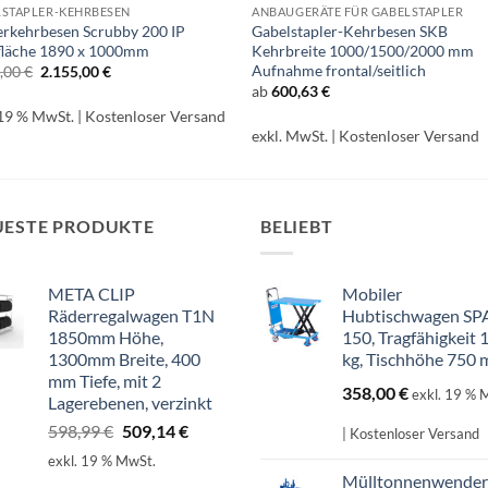
LSTAPLER-KEHRBESEN
ANBAUGERÄTE FÜR GABELSTAPLER
erkehrbesen Scrubby 200 IP
Gabelstapler-Kehrbesen SKB
fläche 1890 x 1000mm
Kehrbreite 1000/1500/2000 mm
Aufnahme frontal/seitlich
Ursprünglicher
Aktueller
5,00
€
2.155,00
€
Preis
Preis
ab
600,63
€
war:
ist:
2.395,00 €
2.155,00 €.
 19 % MwSt.
| Kostenloser Versand
exkl. MwSt.
| Kostenloser Versand
UESTE PRODUKTE
BELIEBT
META CLIP
Mobiler
Räderregalwagen T1N
Hubtischwagen SP
1850mm Höhe,
150, Tragfähigkeit 
1300mm Breite, 400
kg, Tischhöhe 750
mm Tiefe, mit 2
358,00
€
exkl. 19 % 
Lagerebenen, verzinkt
Ursprünglicher
Aktueller
598,99
€
509,14
€
| Kostenloser Versand
Preis
Preis
exkl. 19 % MwSt.
war:
ist:
Mülltonnenwender