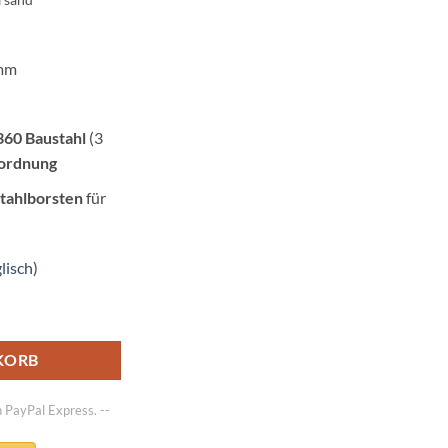
ist:
0 €
2.205,00 €.
 mm
360 Baustahl
(3
ordnung
tahlborsten
für
lisch)
 Kehrfläche 1890 x 1000mm Menge
KORB
h PayPal Express. --