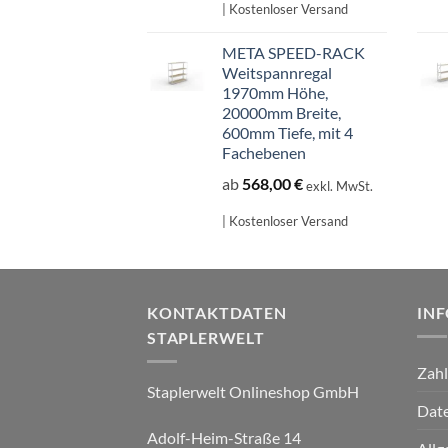
| Kostenloser Versand
META SPEED-RACK
Weitspannregal
1970mm Höhe,
20000mm Breite,
600mm Tiefe, mit 4
Fachebenen
ab
568,00
€
exkl. MwSt.
| Kostenloser Versand
KONTAKTDATEN
IN
STAPLERWELT
Zah
Staplerwelt Onlineshop GmbH
Date
Adolf-Heim-Straße 14