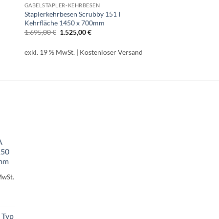
GABELSTAPLER-KEHRBESEN
Staplerkehrbesen Scrubby 151 I
Kehrfläche 1450 x 700mm
Ursprünglicher
Aktueller
1.695,00
€
1.525,00
€
Preis
Preis
war:
ist:
1.695,00 €
1.525,00 €.
exkl. 19 % MwSt.
| Kostenloser Versand
A
150
 mm
MwSt.
 Typ