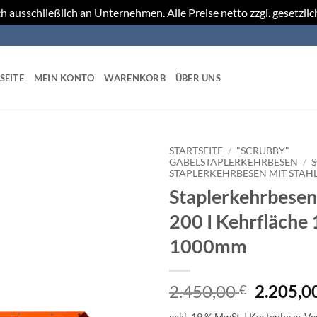
h ausschließlich an Unternehmen. Alle Preise netto zzgl. gesetzli
SEITE
MEIN KONTO
WARENKORB
ÜBER UNS
STARTSEITE
/
"SCRUBBY"
GABELSTAPLERKEHRBESEN
/
STAPLERKEHRBESEN MIT STAH
Staplerkehrbesen
200 I Kehrfläche
1000mm
Ursprün
2.450,00
2.205,0
€
Preis
exkl. 19 % MwSt.
| Kostenloser V