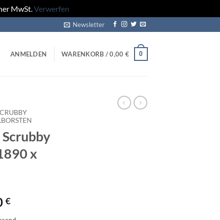
cher MwSt.
Verwerfen
Newsletter
0
ANMELDEN
WARENKORB /
0,00
€
SCRUBBY
LBORSTEN
 Scrubby
 1890 x
glicher
Aktueller
0
€
Preis
ersand