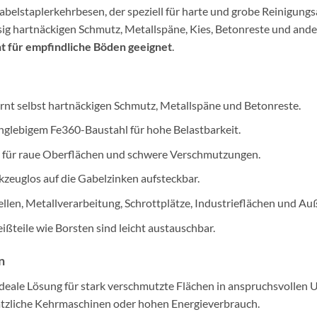
Gabelstaplerkehrbesen, der speziell für harte und grobe Reinigun
ssig hartnäckigen Schmutz, Metallspäne, Kies, Betonreste und an
ht für empfindliche Böden geeignet
.
rnt selbst hartnäckigen Schmutz, Metallspäne und Betonreste.
anglebigem Fe360-Baustahl für hohe Belastbarkeit.
l für raue Oberflächen und schwere Verschmutzungen.
kzeuglos auf die Gabelzinken aufsteckbar.
ellen, Metallverarbeitung, Schrottplätze, Industrieflächen und Au
ißteile wie Borsten sind leicht austauschbar.
n
 ideale Lösung für stark verschmutzte Flächen in anspruchsvollen
usätzliche Kehrmaschinen oder hohen Energieverbrauch.