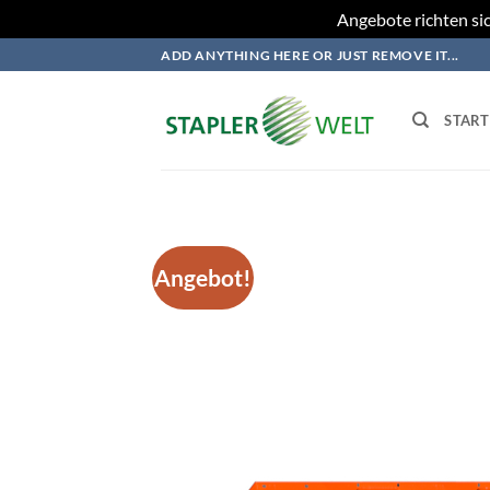
Angebote richten sic
Zum
ADD ANYTHING HERE OR JUST REMOVE IT...
Inhalt
springen
START
Angebot!