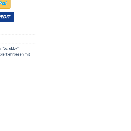
n
,
"Scrubby"
plerkehrbesen mit