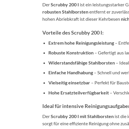
Der
Scrubby 200 I
ist ein leistungsstarker 
robusten Stahlborsten
entfernt er zuverlä
hohen Abriebkraft ist dieser Kehrbesen
nic
Vorteile des Scrubby 200 I:
Extrem hohe Reinigungsleistung
– Entfe
Robuste Konstruktion
– Gefertigt aus l
Widerstandsfähige Stahlborsten
– Idea
Einfache Handhabung
– Schnell und wer
Vielseitig einsetzbar
– Perfekt für Baust
Hohe Ersatzteilverfügbarkeit
– Verschle
Ideal für intensive Reinigungsaufgabe
Der
Scrubby 200 I mit Stahlborsten
ist die
sorgt für eine effiziente Reinigung ohne z