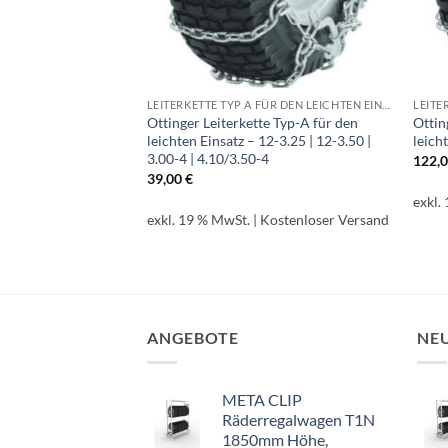
LEITERKETTE TYP A FÜR DEN LEICHTEN EINSATZ
LEITERKETTE TYP A FÜR DEN LEICHTEN EINSATZ
e Typ-A für den
Ottinger Leiterkette Typ-A für den
Ottin
10.0/75-15
leichten Einsatz – 12-3.25 | 12-3.50 |
leich
3.00-4 | 4.10/3.50-4
122,
39,00
€
Kostenloser Versand
exkl.
exkl. 19 % MwSt.
| Kostenloser Versand
ANGEBOTE
NE
META CLIP
Räderregalwagen T1N
1850mm Höhe,