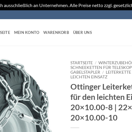
h ausschließlich an Unternehmen. Alle Preise netto zzgl. gesetzli
SEITE
MEIN KONTO
WARENKORB
ÜBER UNS
STARTSEITE
/
WINTERZUBEHÖR
SCHNEEKETTEN FÜR TELESKOP
GABELSTAPLER
/
LEITERKETTE
LEICHTEN EINSATZ
Ottinger Leiterke
für den leichten E
20×10.00-8 | 22×
20×10.00-10