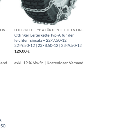
LEITERKETTE TYP A FÜR DEN LEICHTEN EINSATZ
LEITERKETTE TYP A FÜR DEN LEICHTEN EINSATZ
Ottinger Leiterkette Typ-A für den
leichten Einsatz – 22×7.50-12 |
22×9.50-12 | 23×8.50-12 | 23×9.50-12
129,00
€
sand
exkl. 19 % MwSt.
| Kostenloser Versand
A
150