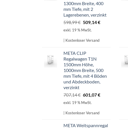
1300mm Breite, 400
mm Tiefe, mit 2
Lagerebenen, verzinkt
Ursprünglicher
Aktueller
598,99
€
509,14
€
Preis
Preis
exkl. 19 % MwSt.
war:
ist:
598,99 €
509,14 €.
| Kostenloser Versand
META CLIP
Regalwagen T1N
1500mm Höhe,
1000mm Breite, 500
mm Tiefe, mit 4 Böden
und Abdeckboden,
verzinkt
Ursprünglicher
Aktueller
707,14
€
601,07
€
Preis
Preis
exkl. 19 % MwSt.
war:
ist:
707,14 €
601,07 €.
| Kostenloser Versand
META Weitspannregal