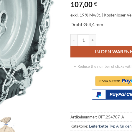
107,00
€
exkl. 19 % MwSt.
| Kostenloser V
Draht Ø:4,4 mm
Ottinger Leiterkette Typ-A für de
IN DEN WAREN
-- Reduce the number of clicks wit
Artikelnummer:
OTT.254707-A
Kategorie:
Leiterkette Typ A für den