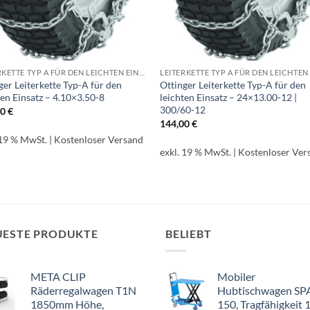
LEITERKETTE TYP A FÜR DEN LEICHTEN EINSATZ
ger Leiterkette Typ-A für den
Ottinger Leiterkette Typ-A für den
ten Einsatz – 4.10×3.50-8
leichten Einsatz – 24×13.00-12 |
300/60-12
00
€
144,00
€
 19 % MwSt.
| Kostenloser Versand
exkl. 19 % MwSt.
| Kostenloser Ver
UESTE PRODUKTE
BELIEBT
META CLIP
Mobiler
Räderregalwagen T1N
Hubtischwagen SP
1850mm Höhe,
150, Tragfähigkeit 