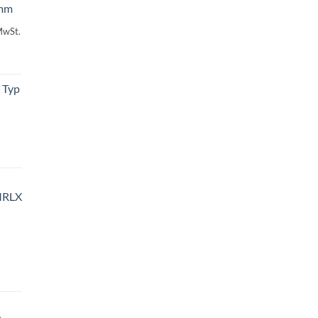
 mm
MwSt.
 Typ
MRLX