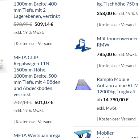
1300mm Breite, 400
kg, Tischhöhe 750
mm Tiefe, mit 2
358,00
€
exkl. 19 % 
Lagerebenen, verzinkt
Ursprünglicher
Aktueller
598,99
€
509,14
€
| Kostenloser Versand
Preis
Preis
exkl. 19 % MwSt.
war:
ist:
Mülltonnenwender
598,99 €
509,14 €.
| Kostenloser Versand
RMW
785,00
€
exkl. MwSt.
META CLIP
Regalwagen T1N
| Kostenloser Versand
1500mm Höhe,
1000mm Breite, 500
Ramplo Mobile
mm Tiefe, mit 4 Böden
Auffahrrampe RL-
und Abdeckboden,
12000kg Tragkraft
verzinkt
ab
14.790,00
€
Ursprünglicher
Aktueller
707,14
€
601,07
€
Preis
Preis
exkl. MwSt.
exkl. 19 % MwSt.
war:
ist:
| Kostenloser Versand
707,14 €
601,07 €.
| Kostenloser Versand
Mobiler
META Weitspannregal