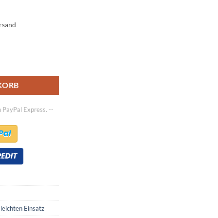
ersand
n leichten Einsatz - 20x10.00-8 | 22x10.00-8 | 20x10.00-10 Menge
KORB
h PayPal Express. --
 leichten Einsatz