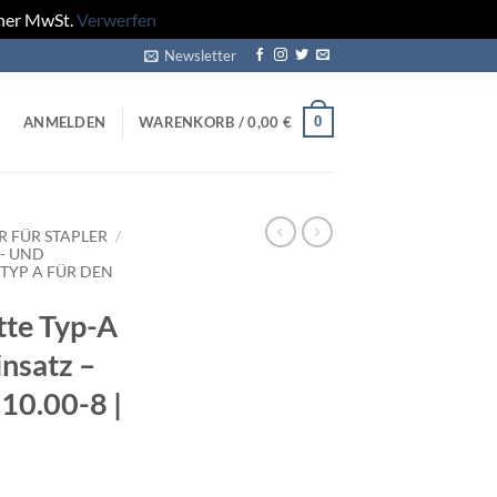
cher MwSt.
Verwerfen
Newsletter
0
ANMELDEN
WARENKORB /
0,00
€
 FÜR STAPLER
/
- UND
 TYP A FÜR DEN
tte Typ-A
insatz –
10.00-8 |