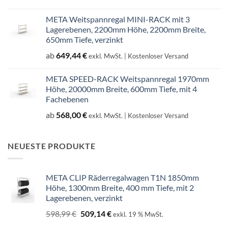
707,14 €
601,07 €.
META Weitspannregal MINI-RACK mit 3
Lagerebenen, 2200mm Höhe, 2200mm Breite,
650mm Tiefe, verzinkt
ab
649,44
€
exkl. MwSt.
| Kostenloser Versand
META SPEED-RACK Weitspannregal 1970mm
Höhe, 20000mm Breite, 600mm Tiefe, mit 4
Fachebenen
ab
568,00
€
exkl. MwSt.
| Kostenloser Versand
NEUESTE PRODUKTE
META CLIP Räderregalwagen T1N 1850mm
Höhe, 1300mm Breite, 400 mm Tiefe, mit 2
Lagerebenen, verzinkt
Ursprünglicher
Aktueller
598,99
€
509,14
€
exkl. 19 % MwSt.
Preis
Preis