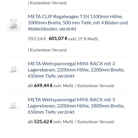
war:
ist:
| Kostenloser Versand
598,99 €
509,14 €.
META CLIP Regalwagen T1N 1500mm Höhe,
1000mm Breite, 500 mm Tiefe, mit 4 Böden und
Abdeckboden, verzinkt
Ursprünglicher
Aktueller
707,14
€
601,07
€
exkl. 19 % MwSt.
Preis
Preis
war:
ist:
| Kostenloser Versand
707,14 €
601,07 €.
META Weitspannregal MINI-RACK mit 3
Lagerebenen, 2200mm Höhe, 2200mm Breite,
650mm Tiefe, verzinkt
ab
649,44
€
exkl. MwSt.
| Kostenloser Versand
META Weitspannregal MINI-RACK mit 3
Lagerebenen, 2200mm Höhe, 1800mm Breite,
650mm Tiefe, verzinkt
ab
525,62
€
exkl. MwSt.
| Kostenloser Versand