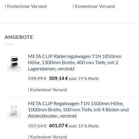
| Kostenloser Versand
| Kostenloser Versand
ANGEBOTE
META CLIP Räderregalwagen T1N 1850mm
Höhe, 1300mm Breite, 400 mm Tiefe, mit 2
Lagerebenen, verzinkt
Ursprünglicher
Aktueller
598,99
€
509,14
€
exkl. 19 % MwSt.
Preis
Preis
war:
ist:
| Kostenloser Versand
598,99 €
509,14 €.
META CLIP Regalwagen T1N 1500mm Höhe,
1000mm Breite, 500 mm Tiefe, mit 4 Böden und
Abdeckboden, verzinkt
Ursprünglicher
Aktueller
707,14
€
601,07
€
exkl. 19 % MwSt.
Preis
Preis
war:
ist:
| Kostenloser Versand