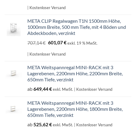
Preis
Preis
war:
ist:
| Kostenloser Versand
598,99 €
509,14 €.
META CLIP Regalwagen T1N 1500mm Höhe,
1000mm Breite, 500 mm Tiefe, mit 4 Böden und
Abdeckboden, verzinkt
Ursprünglicher
Aktueller
707,14
€
601,07
€
exkl. 19 % MwSt.
Preis
Preis
war:
ist:
| Kostenloser Versand
707,14 €
601,07 €.
META Weitspannregal MINI-RACK mit 3
Lagerebenen, 2200mm Höhe, 2200mm Breite,
650mm Tiefe, verzinkt
ab
649,44
€
exkl. MwSt.
| Kostenloser Versand
META Weitspannregal MINI-RACK mit 3
Lagerebenen, 2200mm Höhe, 1800mm Breite,
650mm Tiefe, verzinkt
ab
525,62
€
exkl. MwSt.
| Kostenloser Versand