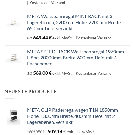
war:
ist:
| Kostenloser Versand
707,14 €
601,07 €.
META Weitspannregal MINI-RACK mit 3
Lagerebenen, 2200mm Höhe, 2200mm Breite,
650mm Tiefe, verzinkt
ab
649,44
€
exkl. MwSt.
| Kostenloser Versand
META SPEED-RACK Weitspannregal 1970mm
Höhe, 20000mm Breite, 600mm Tiefe, mit 4
Fachebenen
ab
568,00
€
exkl. MwSt.
| Kostenloser Versand
NEUESTE PRODUKTE
META CLIP Räderregalwagen T1N 1850mm
Höhe, 1300mm Breite, 400 mm Tiefe, mit 2
Lagerebenen, verzinkt
Ursprünglicher
Aktueller
598,99
€
509,14
€
exkl. 19 % MwSt.