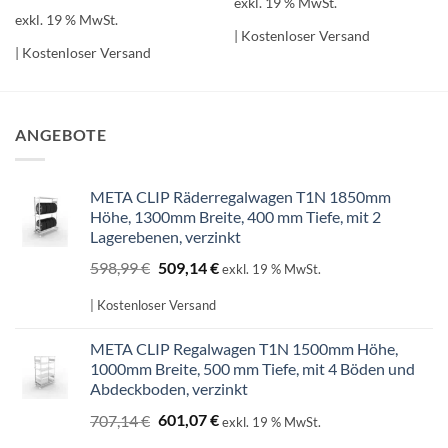
exkl. 19 % MwSt.
exkl. 19 % MwSt.
| Kostenloser Versand
| Kostenloser Versand
ANGEBOTE
META CLIP Räderregalwagen T1N 1850mm
Höhe, 1300mm Breite, 400 mm Tiefe, mit 2
Lagerebenen, verzinkt
Ursprünglicher
Aktueller
598,99
€
509,14
€
exkl. 19 % MwSt.
Preis
Preis
war:
ist:
| Kostenloser Versand
598,99 €
509,14 €.
META CLIP Regalwagen T1N 1500mm Höhe,
1000mm Breite, 500 mm Tiefe, mit 4 Böden und
Abdeckboden, verzinkt
Ursprünglicher
Aktueller
707,14
€
601,07
€
exkl. 19 % MwSt.
Preis
Preis