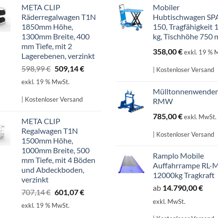
META CLIP
Mobiler
Räderregalwagen T1N
Hubtischwagen SP
1850mm Höhe,
150, Tragfähigkeit 
1300mm Breite, 400
kg, Tischhöhe 750
mm Tiefe, mit 2
358,00
€
exkl. 19 % 
Lagerebenen, verzinkt
Ursprünglicher
Aktueller
598,99
€
509,14
€
| Kostenloser Versand
Preis
Preis
exkl. 19 % MwSt.
war:
ist:
Mülltonnenwender
598,99 €
509,14 €.
| Kostenloser Versand
RMW
785,00
€
exkl. MwSt.
META CLIP
Regalwagen T1N
| Kostenloser Versand
1500mm Höhe,
1000mm Breite, 500
Ramplo Mobile
mm Tiefe, mit 4 Böden
Auffahrrampe RL-
und Abdeckboden,
12000kg Tragkraft
verzinkt
ab
14.790,00
€
Ursprünglicher
Aktueller
707,14
€
601,07
€
Preis
Preis
exkl. MwSt.
exkl. 19 % MwSt.
war:
ist: