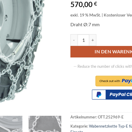
570,00
€
exkl. 19 % MwSt.
| Kostenloser V
Draht Ø:7 mm
Ottinger Wabennetzkette Typ-E fü
IN DEN WAREN
-- Reduce the number of clicks wit
Artikelnummer:
OTT.252969-E
Kategorie:
Wabennetzkette Typ-E fü
Einsatz