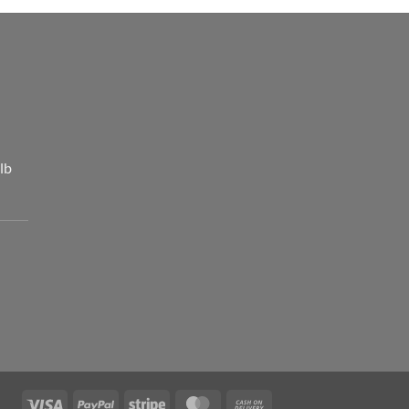
lb
Visa
PayPal
Stripe
MasterCard
Cash