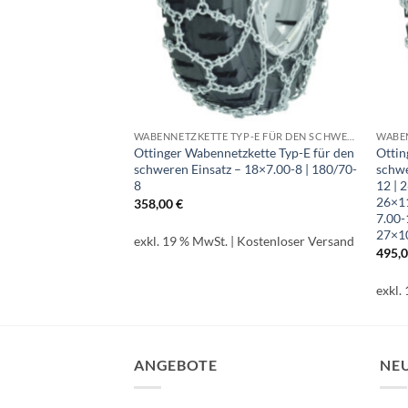
WABENNETZKETTE TYP-E FÜR DEN SCHWEREN EINSATZ
WABENNETZKETTE TYP-E FÜR DEN SCHWEREN EINSATZ
kette Typ-E für den
Ottinger Wabennetzkette Typ-E für den
Ottin
8.25-15 | 300-15 |
schweren Einsatz – 18×7.00-8 | 180/70-
schwe
0-15
8
12 | 
26×11
358,00
€
7.00-
27×10
Kostenloser Versand
exkl. 19 % MwSt.
| Kostenloser Versand
495,
exkl.
ANGEBOTE
NE