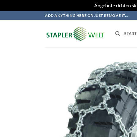
Angebote richten sic
Zum
ADD ANYTHING HERE OR JUST REMOVE IT...
Inhalt
springen
START