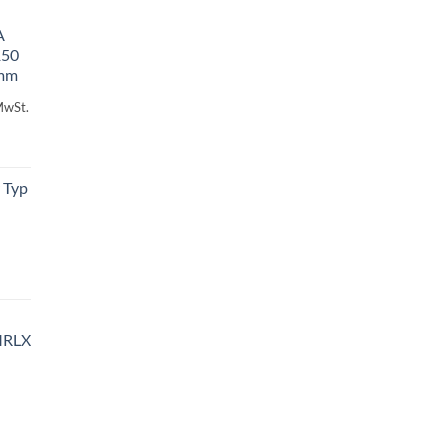
A
150
 mm
MwSt.
 Typ
MRLX