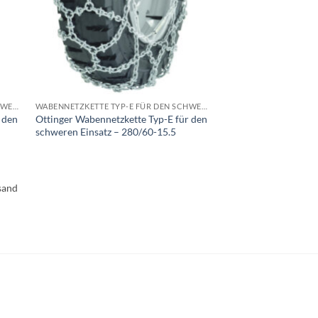
WABENNETZKETTE TYP-E FÜR DEN SCHWEREN EINSATZ
WABENNETZKETTE TYP-E FÜR DEN SCHWEREN EINSATZ
 den
Ottinger Wabennetzkette Typ-E für den
schweren Einsatz – 280/60-15.5
sand