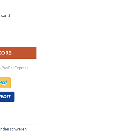
ersand
r den schweren Einsatz - 355/65-15 | 350-15 | 32x12.1-15 Menge
KORB
h PayPal Express. --
r den schweren