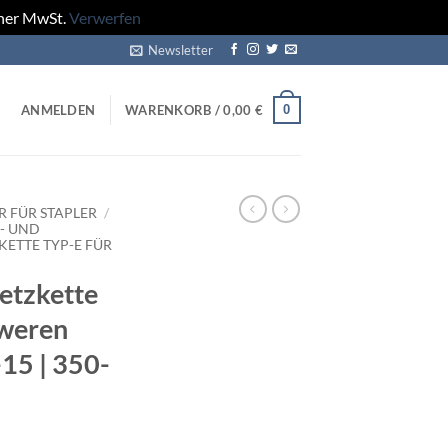
cher MwSt.
Verwerfen
Newsletter
0
ANMELDEN
WARENKORB /
0,00
€
 FÜR STAPLER
/
- UND
ETTE TYP-E FÜR
etzkette
hweren
15 | 350-