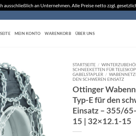
h ausschließlich an Unternehmen. Alle Preise netto zzgl. gesetzli
SEITE
MEIN KONTO
WARENKORB
ÜBER UNS
STARTSEITE
/
WINTERZUBEHÖR
SCHNEEKETTEN FÜR TELESKOP
GABELSTAPLER
/
WABENNETZK
DEN SCHWEREN EINSATZ
Ottinger Wabenn
Typ-E für den sc
Einsatz – 355/65-
15 | 32×12.1-15