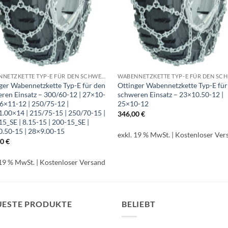
WABENNETZKETTE TYP-E FÜR DEN SCHWEREN EINSATZ
ger Wabennetzkette Typ-E für den
Ottinger Wabennetzkette Typ-E für
ren Einsatz – 300/60-12 | 27×10-
schweren Einsatz – 23×10.50-12 |
26×11-12 | 250/75-12 |
25×10-12
.00×14 | 215/75-15 | 250/70-15 |
346,00
€
15_SE | 8.15-15 | 200-15_SE |
.50-15 | 28×9.00-15
exkl. 19 % MwSt.
| Kostenloser Ver
00
€
 19 % MwSt.
| Kostenloser Versand
UESTE PRODUKTE
BELIEBT