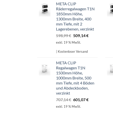
META CLIP
Räderregalwagen T1N
1850mm Höhe,
1300mm Breite, 400
mm Tiefe, mit 2
Lagerebenen, verzinkt
Ursprünglicher
Aktueller
598,99
€
509,14
€
Preis
Preis
exkl. 19 % MwSt.
war:
ist:
598,99 €
509,14 €.
| Kostenloser Versand
META CLIP
Regalwagen T1N
1500mm Höhe,
1000mm Breite, 500
mm Tiefe, mit 4 Böden
und Abdeckboden,
verzinkt
Ursprünglicher
Aktueller
707,14
€
601,07
€
Preis
Preis
exkl. 19 % MwSt.
war:
ist: