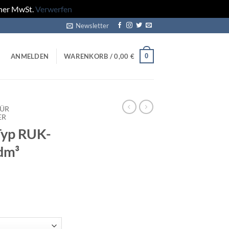
cher MwSt.
Verwerfen
Newsletter
0
ANMELDEN
WARENKORB /
0,00
€
FÜR
ER
Typ RUK-
dm³