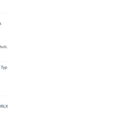
A
MwSt.
 Typ
MRLX