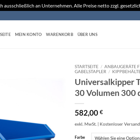
h ausschließlich an Unternehmen. Alle Preise netto zzgl. gesetzli
SEITE
MEIN KONTO
WARENKORB
ÜBER UNS
STARTSEITE
/
ANBAUGERÄTE 
GABELSTAPLER
/
KIPPBEHÄLT
Universalkipper 
30 Volumen 300 
582,00
€
exkl. MwSt.
| Kostenloser Versand
Farbe