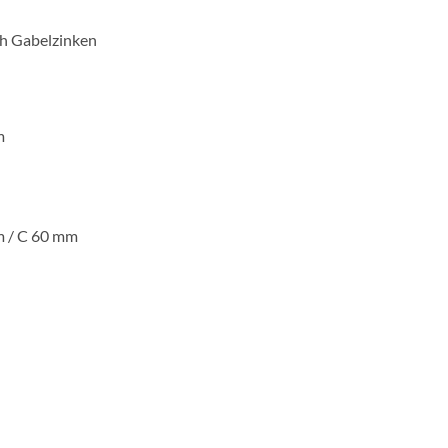
ch Gabelzinken
m
 / C 60 mm