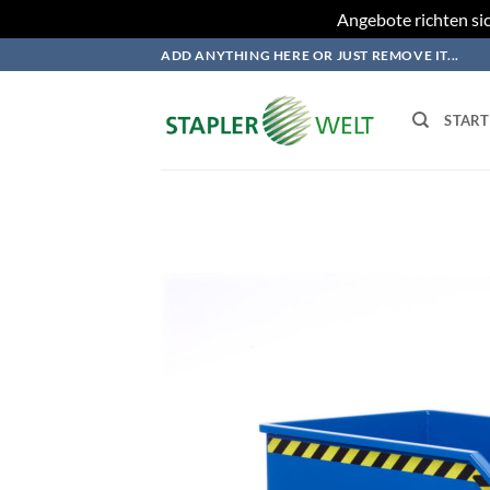
Angebote richten sic
Zum
ADD ANYTHING HERE OR JUST REMOVE IT...
Inhalt
springen
START