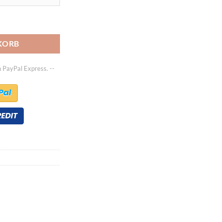
umen 300 dm³ Menge
KORB
h PayPal Express. --