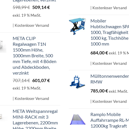
Ursprünglicher
Aktueller
598,99
€
509,14
€
| Kostenloser Versand
Preis
Preis
exkl. 19 % MwSt.
war:
ist:
Mobiler
598,99 €
509,14 €.
| Kostenloser Versand
Hubtischwagen SP
1000, Tragfähigkeit
1000 kg, Tischhöhe
META CLIP
1000 mm
Regalwagen T1N
1500mm Höhe,
684,00
€
exkl. 19 % 
1000mm Breite, 500
mm Tiefe, mit 4 Böden
| Kostenloser Versand
und Abdeckboden,
verzinkt
Mülltonnenwender
Ursprünglicher
Aktueller
707,14
€
601,07
€
RMW
Preis
Preis
exkl. 19 % MwSt.
785,00
€
exkl. MwSt.
war:
ist:
707,14 €
601,07 €.
| Kostenloser Versand
| Kostenloser Versand
META Weitspannregal
Ramplo Mobile
MINI-RACK mit 3
Auffahrrampe RL-
Lagerebenen, 2200mm
12000kg Tragkraft
Höhe, 2200mm Breite,