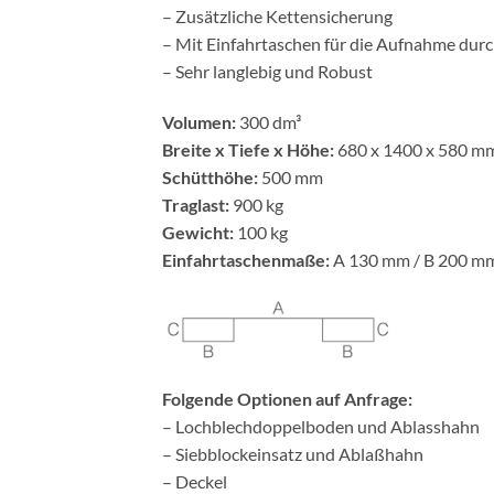
– Zusätzliche Kettensicherung
– Mit Einfahrtaschen für die Aufnahme dur
– Sehr langlebig und Robust
Volumen:
300 dm³
Breite x Tiefe x Höhe:
680 x 1400 x 580 m
Schütthöhe:
500 mm
Traglast:
900 kg
Gewicht:
100 kg
Einfahrtaschenmaße:
A 130 mm / B 200 mm
Folgende Optionen auf Anfrage:
– Lochblechdoppelboden und Ablasshahn
– Siebblockeinsatz und Ablaßhahn
– Deckel