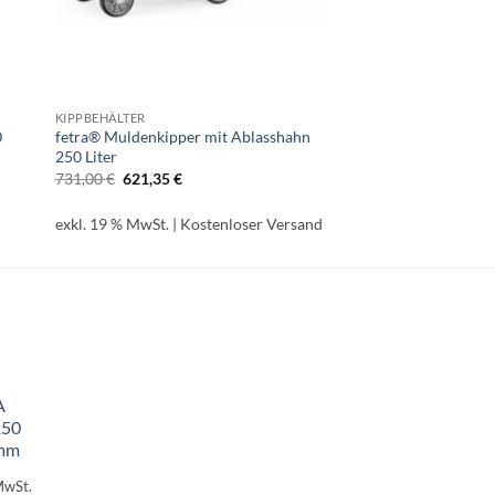
KIPPBEHÄLTER
0
fetra® Muldenkipper mit Ablasshahn
250 Liter
Ursprünglicher
Aktueller
731,00
€
621,35
€
Preis
Preis
war:
ist:
731,00 €
621,35 €.
exkl. 19 % MwSt.
| Kostenloser Versand
A
150
 mm
MwSt.