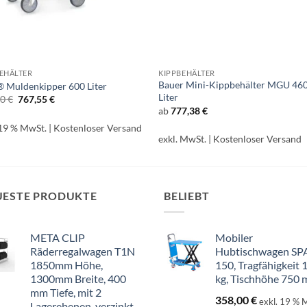
EHÄLTER
KIPPBEHÄLTER
Bauer Mini-Kippbehälter MGU 46
® Muldenkipper 600 Liter
Liter
Ursprünglicher
Aktueller
00
€
767,55
€
Preis
Preis
ab
777,38
€
war:
ist:
903,00 €
767,55 €.
 19 % MwSt.
| Kostenloser Versand
exkl. MwSt.
| Kostenloser Versand
UESTE PRODUKTE
BELIEBT
META CLIP
Mobiler
Räderregalwagen T1N
Hubtischwagen SP
1850mm Höhe,
150, Tragfähigkeit 
1300mm Breite, 400
kg, Tischhöhe 750
mm Tiefe, mit 2
358,00
€
exkl. 19 % 
Lagerebenen, verzinkt