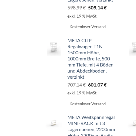
Ursprünglicher
Aktueller
598,99
€
509,14
€
Preis
Preis
exkl. 19 % MwSt.
war:
ist:
598,99 €
509,14 €.
| Kostenloser Versand
META CLIP
Regalwagen T1N
1500mm Höhe,
1000mm Breite, 500
mm Tiefe, mit 4 Böden
und Abdeckboden,
verzinkt
Ursprünglicher
Aktueller
707,14
€
601,07
€
Preis
Preis
exkl. 19 % MwSt.
war:
ist:
707,14 €
601,07 €.
| Kostenloser Versand
META Weitspannregal
MINI-RACK mit 3
Lagerebenen, 2200mm
Höhe, 2200mm Breite,