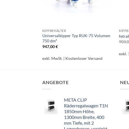
KIPPBEHÄLTER
KIPPB
er mit Ablasshahn
Universalkipper Typ RUK-75 Volumen
fetra
750 dm³
903,
licher
Aktueller
947,00
€
Preis
exkl.
st:
799,00 €.
Kostenloser Versand
exkl. MwSt.
| Kostenloser Versand
ANGEBOTE
NE
META CLIP
Räderregalwagen T1N
1850mm Höhe,
1300mm Breite, 400
mm Tiefe, mit 2
Lagerebenen, verzinkt